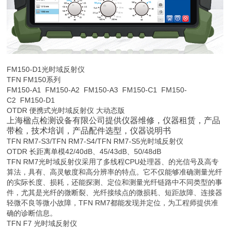
FM150-D1
光时域反射仪
TFN FM150系列
FM150-A1 FM150-A2 FM150-A3 FM150-C1 FM150-
C2 FM150-D1
OTDR 便携式光时域反射仪 大动态版
上海楹点检测设备有限公司
提供仪器维修，
仪器租赁，
产品
带检
，技术培训，产品配件
选型
，仪器说明书
TFN RM7-S3/
TFN RM7-
S4/
TFN RM7-
S5光时域反射仪
OTDR 长距离单模42/40dB、45/43dB、50/48dB
TFN RM7光时域反射仪采用了多线程CPU处理器、的光信号及高专
算法，具有、高灵敏度和高分辨率的特点。它不仅能够准确测量光纤
的实际长度、损耗，还能探测、定位和测量光纤链路中不同类型的事
件，尤其是光纤的微断裂、光纤接续点的微损耗、短距故障、连接器
轻微不良等微小故障，TFN RM7都能发现并定位，为工程师提供准
确的诊断信息。
TFN F7 光时域反射仪