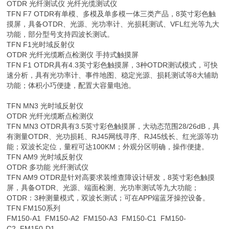
OTDR 光纤测试仪 光纤光缆测试仪
TFN F7 OTDR有单模、多模及单多模一体三类产品，8英寸彩色触
摸屏，具备OTDR、光源、光功率计、光损耗测试、VFL红光等九大
功能，部分型号支持四波长测试。
TFN F1光时域反射仪
OTDR 光纤光缆断点检测仪 手持式触摸屏
TFN F1 OTDR具有4.3英寸彩色触摸屏，3种OTDR测试模式，可快
速分析，具有光功率计、事件地图、稳定光源、损耗测试等8大辅助
功能；体积小巧便捷，配置大容量电池。
TFN MN3 光时域反射仪
OTDR 光纤光缆断点检测仪
TFN MN3 OTDR具有3.5英寸彩色触摸屏，大动态范围28/26dB，具
有测量OTDR、光功损耗、RJ45网线寻序、RJ45线长、红光源等功
能；双波长定位，量程可达100KM；外观分区明确，操作便捷。
TFN AM9 光时域反射仪
OTDR 多功能 光纤测试仪
TFN AM9 OTDR是针对高要求装维查障设计研发，8英寸彩色触摸
屏，具备OTDR、光源、端面检测、光功率测试等九大功能；
OTDR：3种测量模式，双波长测试；可在APP端蓝牙操控设备。
TFN FM150系列
FM150-A1 FM150-A2 FM150-A3 FM150-C1 FM150-
C2 FM150-D1