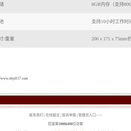
储
8GB内存（支持80
池
支持10小时工作时
寸/重量
206 x 171 x 75
://www.shyd117.com
联系我们
|
在线留言
|
投诉举报
|
管理员入口>>>
您是第
10006498
位访客