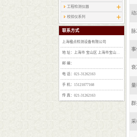
工程检测仪器
动
校验仪系列
联系方式
脉
上海楹点检测设备有限公司
事
地 址：上海市 宝山区 上海市宝山区沪太路6397号1-2层F25区1011室
邮 编：
衰
电 话：021-31262163
手 机：15121077168
量
传 真：021-31262163
群
采