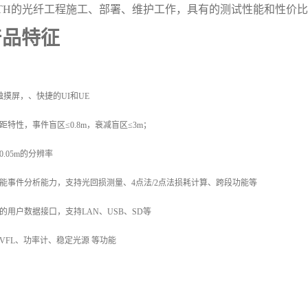
TTH的光纤工程施工、部署、维护工作，具有的测试性能和性价
产品特征
触摸屏，、快捷的UI和UE
距特性，事件盲区≤0.8m，衰减盲区≤3m；
0.05m的分辨率
能事件分析能力，支持光回损测量、4点法/2点法损耗计算、跨段功能等
的用户数据接口，支持LAN、USB、SD等
VFL、功率计、稳定光源 等功能