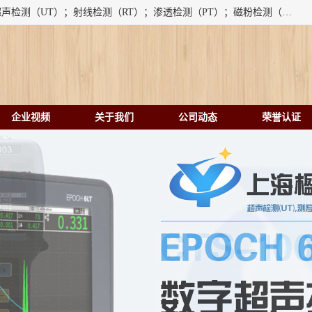
上海楹点检测设备有限公司提供的无损检测仪器设备包括：超声检测（UT）；射线检测（RT）；渗透检测（PT）；磁粉检测（MT）；涡流检测（ET）；化学用品（CH）、超声波相控阵、超声波测厚仪、超声导波、超声TOFD探伤仪、超声波探头、涡流探伤仪、涡流探头、涡流阵列、磁粉探伤机。代理以下品牌：汕超、美国GE(德国KK）、奥林巴斯（Olympus NDT）、美国磁通（Magnaflux）、DAKOTA等；
企业视频
关于我们
公司动态
荣誉认证