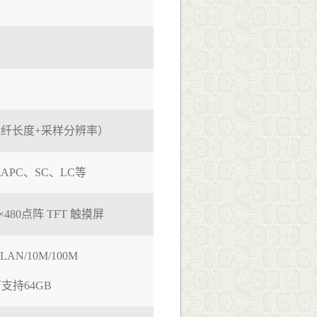
1%×光纤长度+采样分辨率）
APC、SC、LC等
00×480点阵 TFT 触摸屏
/ LAN/10M/100M
可支持64GB