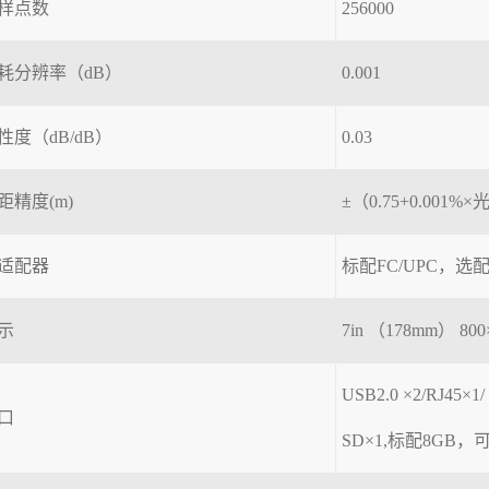
样点数
256000
耗分辨率（dB）
0.001
性度（dB/dB）
0.03
距精度(m)
±（0.75+0.00
适配器
标配FC/UPC，选配
示
7in （178mm） 8
USB2.0 ×2/RJ45×1
口
SD×1,标配8GB，