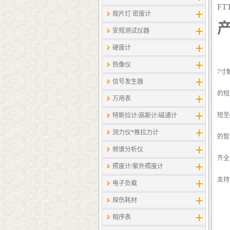
F
观片灯 密度计
安规测试仪器
硬度计
热像仪
7寸
信号发生器
的短
万用表
短至
特斯拉计/高斯计​/磁通计
测力仪*推拉力计
的智
频谱分析仪
齐全
照度计/紫外照度计
支持
电子负载
探伤耗材
相序表