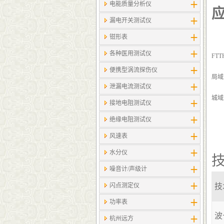
电能质量分析仪
漏电开关测试仪
钳形表
各种医用测试仪
FT
便携型涡流探伤仪
局域
泄漏电流测试仪
城域
接地电阻测试仪
绝缘电阻测试仪
风速表
水分仪
噪音计/声级计
闪点测定仪
技
功率表
波
杭州远方