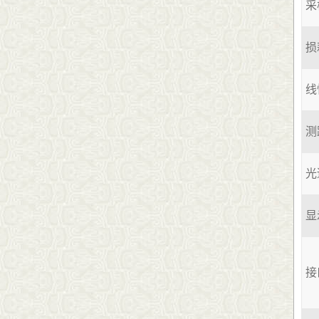
采
损
线
测
光
显
接