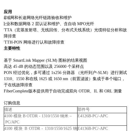
应用
城域网和长途网络光纤链路验收和维护
企业和数据网络
2
层认证和维护、含自动
MPO
光纤
FTTA
（宏基发射塔、无线回传、分布式天线系统）光缆特征分析和故
障排查
FTTH-PON
网络进行认和故障排查
主要特性
基于
SmartLink Mapper (SLM)
图标的结果视图
高达
45 dB
的动态范围以及
256000
个采样点
PON
经过优化，多可通过
1x256
分路器 （光纤到户
-SLM
）进行测试
1310
、
1550
和在线
1625
或
1650 nm
（前置滤波）集成于单个端口，
于在线故障排查
FiberComplete
版本提供用于自动完成双向
OTDR
、
IL
和
ORL
测量
订购信息
描述
部件号
4100
模块
B OTDR - 1310/1550
纳米 –
E4126B-PC/-APC
PC/APC
4100
模块
B OTDR - 1310/1550/1625
纳
E4136B-PC/-APC