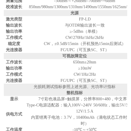
测量范围
-50dBm
～
+26dBm/-70dBm~+6dBm
校准波长
850nm/980nm/1300nm/1310nm/1490nm/1550nm/1625nm/1
光源
激光类型
FP-LD
输出波长
与
OTDR
输出波长一致
输出功率
≥
-5dBm
（单模）
工作模式
CW/270Hz/1kHz/2kHz
稳定度
CW
，±
0.5dB/15min
（开机预热
15min
后测试）
光连接器
FC/UPC
（可互换
SC
、
ST
）
可视故障定位
工作波长
650nm
±
20nm
输出功率
≥
10mW
工作模式
CW/1Hz/2Hz
光连接器
FC/UPC
（可互换
SC
、
ST
）
光损耗测试指标参照上述光源、光功率计指标
整机指标
显示
7
寸彩色液晶屏
+
触摸屏，分辨率
800
×
480
，中文界
Type-C
电源适配器：输入
100V~240V 50/60Hz
，输出
5V/3A
12V/1.5 A
供电方式
内置锂离子电池：
3.7V
，
10400mAh
（满电状态工作时间
时）
工作温度
-10
℃～
+50
℃