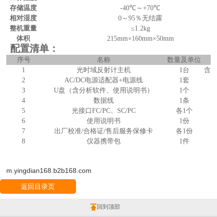
存储温度
-40
℃～
+70
℃
相对湿度
0
～
95
％无结露
整机重量
≤
1.2kg
体积
215mm
×
160mm
×
50mm
配置清单：
序号
名称
数量及单位
1
光时域反射计主机
1
台
含
2
AC/DC
电源适配器
+
电源线
1
套
3
U
盘（含分析软件、使用说明书）
1
个
4
数据线
1
条
5
光接口
FC/PC
、
SC/PC
各
1
个
6
使用说明书
1
份
7
出厂校准
/
合格证
/
售后服务保修卡
各
1
份
8
仪器携带包
1
件
m.yingdian168.b2b168.com
返回目录页
回到顶部