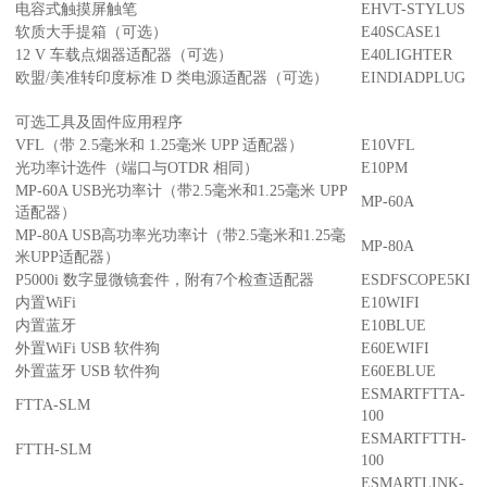
电容式触摸屏触笔
EHVT-STYLUS
软质大手提箱（可选）
E40SCASE1
12 V 车载点烟器适配器（可选）
E40LIGHTER
欧盟/美准转印度标准 D 类电源适配器（可选）
EINDIADPLUG
可选工具及固件应用程序
VFL（带 2.5毫米和 1.25毫米 UPP 适配器）
E10VFL
光功率计选件（端口与OTDR 相同）
E10PM
MP-60A USB光功率计（带2.5毫米和1.25毫米 UPP
MP-60A
适配器）
MP-80A USB高功率光功率计（带2.5毫米和1.25毫
MP-80A
米UPP适配器）
P5000i 数字显微镜套件，附有7个检查适配器
ESDFSCOPE5KI
内置WiFi
E10WIFI
内置蓝牙
E10BLUE
外置WiFi USB 软件狗
E60EWIFI
外置蓝牙 USB 软件狗
E60EBLUE
ESMARTFTTA-
FTTA-SLM
100
ESMARTFTTH-
FTTH-SLM
100
ESMARTLINK-