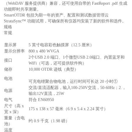
（WebDAV 服务提供商）兼容，还可使用自带的 FastReport .pdf 生成
功能即时共享测量。
SmartOTDR 包括为期一年的资产、配置和测试数据管理云
StrataSync™ 功能试用，可确保所有仪器均安装了新的软件和选件。
规格
常规
显示屏
5 英寸电容彩色触摸屏（12.5 厘米）
显示分辨率
800 x 480 WVGA
2个USB 2.0 端口、1个微型USB 2.0端口、内置蓝牙和
接口
WiFi（可选，还可提供软件狗）
储存
10,000 OTDR 迹线（典型）
电池
可充电锂聚合物电池，运行时间可长达 20 小时①
交流/直流适配器，输入100-250V交流，50-60Hz；2.，
电源
输出12V直流，25W
电气
符合 EN60950
尺寸（高 x
175 x 138 x 57 毫米（6.9 x 5.4 x 2.24 英寸）
宽 x 深）
重量（含电
约 0.9 千克（1.98 磅）
池）
温度