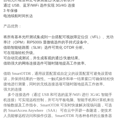
通过 USB、蓝牙/WiFi 选件实现 3G/4G 连接
3 年保修
电池续航时间长达
产品优势：
将所有基本光纤测试集成到一台搭配可视故障定位仪（VFL）、光功
率计（OPM）和P5000i 显微镜选件的手持式设备中。
借助智能链路图（SLM）选件可简化 OTDR 分析。
可在现场轻松升级。
可自动完成测试，并生成客观的通过/失败结果。
借助强大的网络连接选件可随时随地提高工作效率。
借助 SmartOTDR，通用设置配置或自定义的设置配置可避免设置错
误，并保持结果的一致性。一触式操作和单一结果窗口可确保轻松快
捷地进行测量，同时的无线连接选项可随时随地提高工作效率。
强大的连接
多个连接选件（通过 USB 和可选的蓝牙/WiFi 进行 3G/4G 智能手
机连接）可实现远程控制，并可与平板电脑、智能手机和计算机来往
传输数据及工作指令。SmartOTDR 可实时快速解决现场问题，可选
的 SmartAccess Anywhere （SAA） 可在云中开辟一条隧道，使技术
人员能够远程访问和操作仪器。SmartOTDR 与各种各样的云服务器