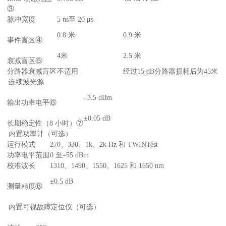
③
脉冲宽度
5 ns至 20 μs
0.8 米
0.9 米
事件盲区④
4米
2.5 米
衰减盲区⑤
分路器衰减盲区
不适用
经过15 dB分路器损耗后为45米
连续波光源
–3.5 dBm
输出功率电平⑥
±0.05 dB
长期稳定性（8 小时）⑦
内置功率计（可选）
运行模式
270、330、1k、2k Hz 和 TWINTest
功率电平范围
0 至–55 dBm
校准波长
1310、1490、1550、1625 和 1650 nm
±0.5 dB
测量精度⑧
内置可视故障定位仪（可选）