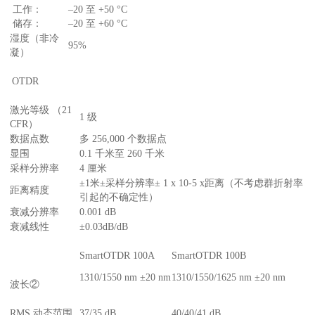
工作：
–20 至 +50 °C
储存：
–20 至 +60 °C
湿度（非冷
95%
凝）
OTDR
激光等级 （21
1 级
CFR）
数据点数
多 256,000 个数据点
显围
0.1 千米至 260 千米
采样分辨率
4 厘米
±1米±采样分辨率± 1 x 10-5 x距离（不考虑群折射率
距离精度
引起的不确定性）
衰减分辨率
0.001 dB
衰减线性
±0.03dB/dB
SmartOTDR 100A
SmartOTDR 100B
1310/1550 nm ±20 nm
1310/1550/1625 nm ±20 nm
波长②
RMS 动态范围
37/35 dB
40/40/41 dB