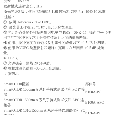
波长
650 nm
发射模式
连续波长，1Hz
激光等级
2 级，依照 EN60825-1 和 FDA21 CFR Part 1040.10 标准
注解：
① 依照 Telcordia -196-CORE。
② 激光器工作在 25 °C 时，以 10 脉宽测量。
③ 光纤起点处的外推反向散射电平与 RMS（SNR=1） 噪声电平（使
用******脉冲宽度求 3 分钟均值后）之间的单向差值。
④ 使用小脉冲宽度在非饱和反射事件的峰值以下 ±1.5 dB 处测量。
⑤ 使用 FC/UPC 类型反射和短脉冲宽度，在线回归 ±0.5 dB 处测
量。
⑥ ±1 dB。
⑦ 光源稳定，预热 20 分钟后。
⑧ 在校准波长处和 –30 dBm 处测量。
订货信息
SmartOTDR配置
部件号
SmartOTDR 1550nm A 系列手持式测试仪和 PC 连接
E100A-PC
器
SmartOTDR 1550nm A 系列手持式测试仪和 APC 连
E100A-APC
接器
SmartOTDR 1310/1550nm A 系列手持式测试仪和 PC
E126A-PC