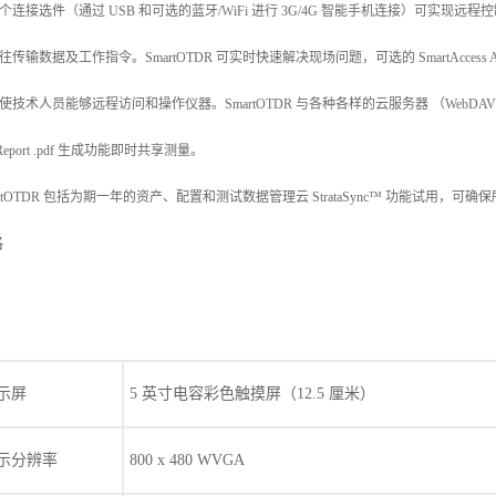
连接选件（通过 USB 和可选的蓝牙/WiFi 进行 3G/4G 智能手机连接）可实现
往传输数据及工作指令。SmartOTDR 可实时快速解决现场问题，可选的 SmartAccess A
使技术人员能够远程访问和操作仪器。SmartOTDR 与各种各样的云服务器 （WebD
tReport .pdf 生成功能即时共享测量。
artOTDR 包括为期一年的资产、配置和测试数据管理云 StrataSync™ 功能试用
格
示屏
5 英寸电容彩色触摸屏（12.5 厘米）
示分辨率
800 x 480 WVGA