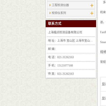
多个
工程检测仪器
机来
校验仪系列
道，
联系方式
Fas
上海楹点检测设备有限公司
地 址：上海市 宝山区 上海市宝山区沪太路6397号1-2层F25区1011室
Sm
邮 编：
规
电 话：021-31262163
常规
手 机：15121077168
传 真：021-31262163
显
显