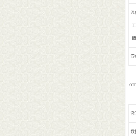
温
工
储
湿
OT
激
数