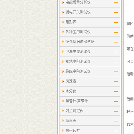
电能质量分析仪
漏电开关测试仪
钳形表
将所
各种医用测试仪
借助
便携型涡流探伤仪
可在
泄漏电流测试仪
接地电阻测试仪
可自
绝缘电阻测试仪
借助
风速表
水分仪
借助
噪音计/声级计
闪点测定仪
轻松
功率表
强大
杭州远方