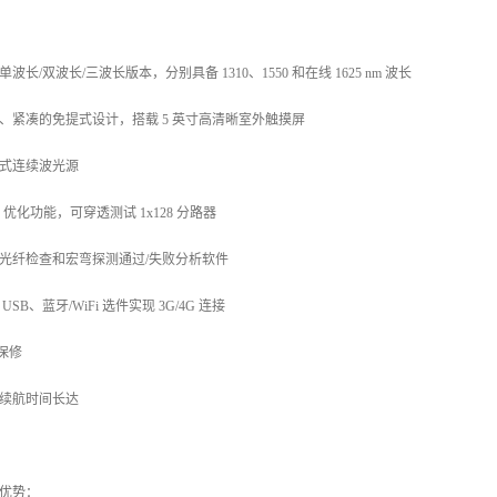
单波长/双波长/三波长版本，分别具备 1310、1550 和在线 1625 nm 波长
、紧凑的免提式设计，搭载 5 英寸高清晰室外触摸屏
式连续波光源
N 优化功能，可穿透测试 1x128 分路器
光纤检查和宏弯探测通过/失败分析软件
USB、蓝牙/WiFi 选件实现 3G/4G 连接
年保修
续航时间长达
优势：