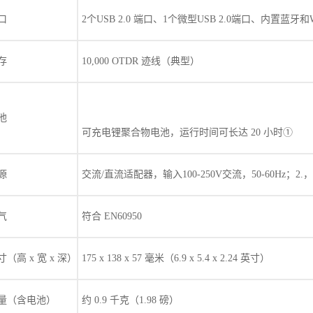
口
2个USB 2.0 端口、1个微型USB 2.0端口、内置蓝
存
10,000 OTDR 迹线（典型）
池
可充电锂聚合物电池，运行时间可长达 20 小时①
源
交流/直流适配器，输入100-250V交流，50-60Hz；2.
气
符合 EN60950
寸（高 x 宽 x 深）
175 x 138 x 57 毫米（6.9 x 5.4 x 2.24 英寸）
量（含电池）
约 0.9 千克（1.98 磅）