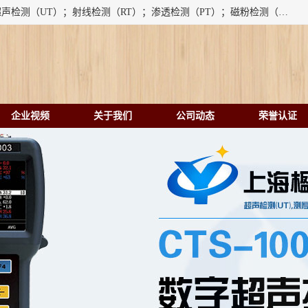
上海楹点检测设备有限公司提供的无损检测仪器设备包括：超声检测（UT）；射线检测（RT）；渗透检测（PT）；磁粉检测（MT）；涡流检测（ET）；化学用品（CH）、超声波相控阵、超声波测厚仪、超声导波、超声TOFD探伤仪、超声波探头、涡流探伤仪、涡流探头、涡流阵列、磁粉探伤机。代理以下品牌：汕超、美国GE(德国KK）、奥林巴斯（Olympus NDT）、美国磁通（Magnaflux）、DAKOTA等；
企业视频
关于我们
公司动态
荣誉认证