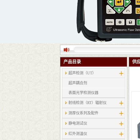
产品目录
供
超声检测（UT）
超声耦合剂
表面光学检测仪器
射线检测（RT）辐射仪
测厚仪系列及配件
静电测试仪
红外测温仪