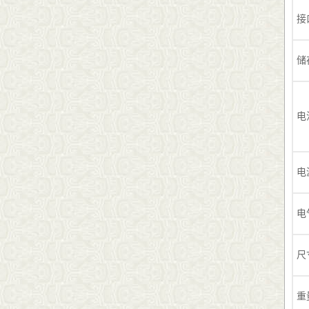
接
储
电
电
电
尺
重