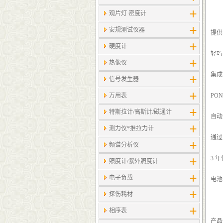
观片灯 密度计
安规测试仪器
提供
硬度计
轻巧
热像仪
集成
信号发生器
万用表
PO
特斯拉计/高斯计​/磁通计
自动
测力仪*推拉力计
通过 
频谱分析仪
3 
照度计/紫外照度计
电子负载
电池
探伤耗材
相序表
产品