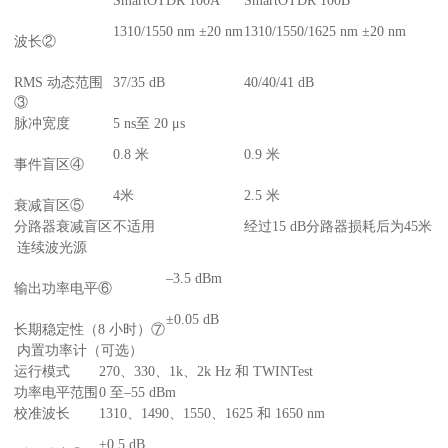
SmartOTDR 100A
SmartOTDR 100B
1310/1550 nm ±20 nm
1310/1550/1625 nm ±20 nm
波长②
RMS 动态范围
37/35 dB
40/40/41 dB
③
脉冲宽度
5 ns至 20 μs
0.8 米
0.9 米
事件盲区④
4米
2.5 米
衰减盲区⑤
分路器衰减盲区
不适用
经过15 dB分路器损耗后为45米
连续波光源
–3.5 dBm
输出功率电平⑥
±0.05 dB
长期稳定性（8 小时）⑦
内置功率计（可选）
运行模式
270、330、1k、2k Hz 和 TWINTest
功率电平范围
0 至–55 dBm
校准波长
1310、1490、1550、1625 和 1650 nm
±0.5 dB