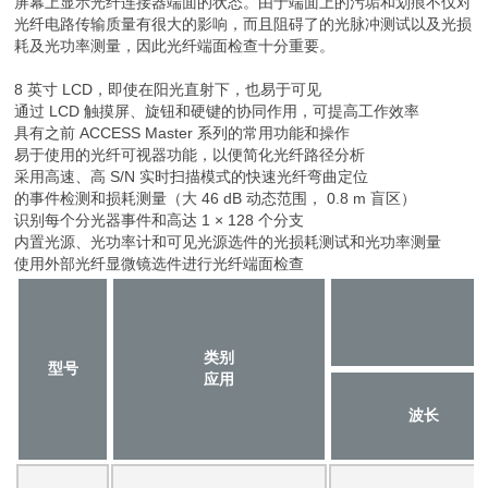
屏幕上显示光纤连接器端面的状态。由于端面上的污垢和划痕不仅对
光纤电路传输质量有很大的影响，而且阻碍了的光脉冲测试以及光损
耗及光功率测量，因此光纤端面检查十分重要。
8 英寸 LCD，即使在阳光直射下，也易于可见
通过 LCD 触摸屏、旋钮和硬键的协同作用，可提高工作效率
具有之前 ACCESS Master 系列的常用功能和操作
易于使用的光纤可视器功能，以便简化光纤路径分析
采用高速、高 S/N 实时扫描模式的快速光纤弯曲定位
的事件检测和损耗测量（大 46 dB 动态范围， 0.8 m 盲区）
识别每个分光器事件和高达 1 × 128 个分支
内置光源、光功率计和可见光源选件的光损耗测试和光功率测量
使用外部光纤显微镜选件进行光纤端面检查
类别
型号
应用
波长