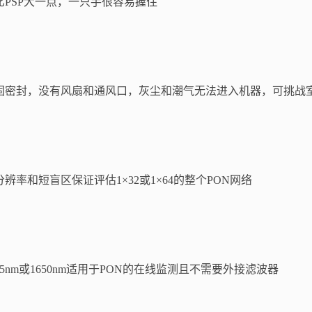
比PSP大一点，一只手很容易握住
固密封，没有风扇和通风口，灰尘和潮气无法进入机器，可挑战
分辨率和短盲区保证评估1×32或1×64的整个PON网络
625nm或1650nm适用于PON的在线监测且不需要外接滤波器