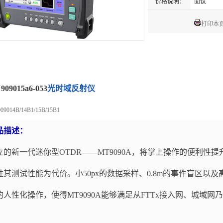
价格说明：
面议
打印本
909015a6-053
光时域反射仪
09014B/14B1/15B/15B1
品描述：
立的新一代迷你型OTDR——MT9090A，将掌上操作的便利性
牲其测试性能为代价。小50px的数据采样、0.8m的事件盲区以及
的人性化操作，使得MT9090A能够满足从FTTx接入网、城域
。