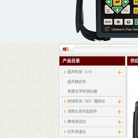
产品目录
供
超声检测（UT）
超声耦合剂
表面光学检测仪器
射线检测（RT）辐射仪
测厚仪系列及配件
静电测试仪
红外测温仪