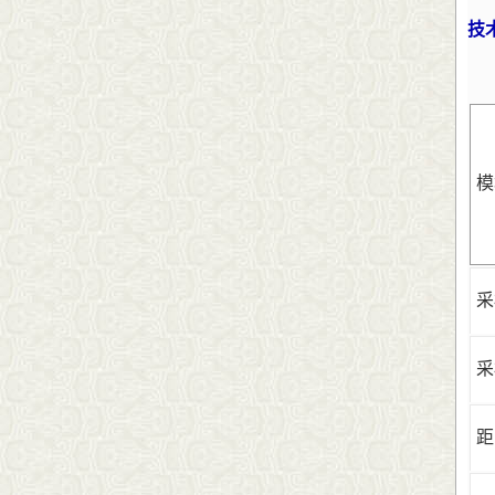
技
模
采
采
距