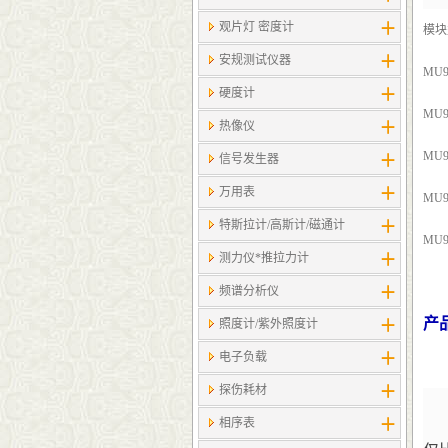
观片灯 密度计
模块
安规测试仪器
MU9
硬度计
MU9
热像仪
MU9
信号发生器
万用表
MU9
特斯拉计/高斯计​/磁通计
MU9
测力仪*推拉力计
频谱分析仪
产
照度计/紫外照度计
电子负载
探伤耗材
相序表