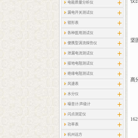
仅
电能质量分析仪
漏电开关测试仪
钳形表
各种医用测试仪
坚
便携型涡流探伤仪
泄漏电流测试仪
接地电阻测试仪
绝缘电阻测试仪
高
风速表
水分仪
噪音计/声级计
闪点测定仪
1
功率表
杭州远方