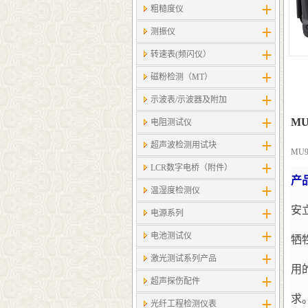
粗糙度仪
测振仪
转速表(频闪仪）
磁粉检测（MT）
示波表/示波器及附加
MU
电阻测试仪
超声波检测用试块
MU9
LCR数字电桥（附件）
产
温湿度检测仪
安
电源系列
电池测试仪
牺
激光测试系列产品
用
超声探伤配件
求
光纤工程检测仪表