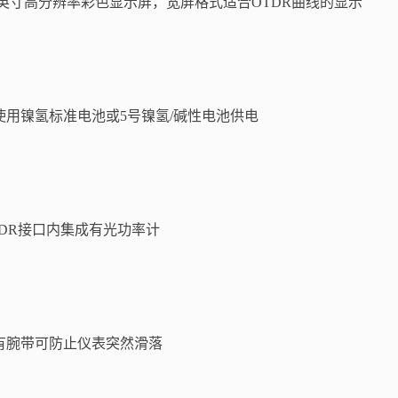
.3英寸高分辨率彩色显示屏，宽屏格式适合OTDR曲线的显示
使用镍氢标准电池或5号镍氢/碱性电池供电
TDR接口内集成有光功率计
有腕带可防止仪表突然滑落