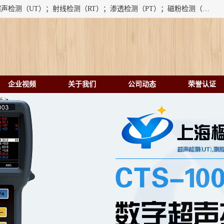
上海楹点检测设备有限公司提供的无损检测仪器设备包括：超声检测（UT）；射线检测（RT）；渗透检测（PT）；磁粉检测（MT）；涡流检测（ET）；化学用品（CH）、超声波相控阵、超声波测厚仪、超声导波、超声TOFD探伤仪、超声波探头、涡流探伤仪、涡流探头、涡流阵列、磁粉探伤机。代理以下品牌：汕超、美国GE(德国KK）、奥林巴斯（Olympus NDT）、美国磁通（Magnaflux）、DAKOTA等；
企业视频
关于我们
公司动态
荣誉认证