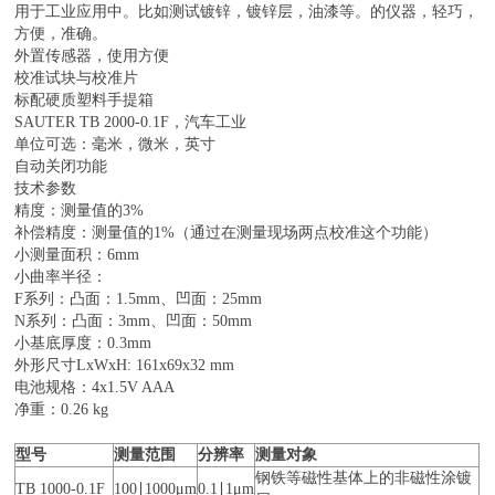
用于工业应用中。比如测试镀锌，镀锌层，油漆等。的仪器，轻巧，
方便，准确。
外置传感器，使用方便
校准试块与校准片
标配硬质塑料手提箱
SAUTER TB 2000-0.1F，汽车工业
单位可选：毫米，微米，英寸
自动关闭功能
技术参数
精度：测量值的3%
补偿精度：测量值的1%（通过在测量现场两点校准这个功能）
小测量面积：6mm
小曲率半径：
F系列：凸面：1.5mm、凹面：25mm
N系列：凸面：3mm、凹面：50mm
小基底厚度：0.3mm
外形尺寸LxWxH: 161x69x32 mm
电池规格：4x1.5V AAA
净重：0.26 kg
型号
测量范围
分辨率
测量对象
钢铁等磁性基体上的非磁性涂镀
TB 1000-0.1F
100∣1000μm
0.1∣1μm