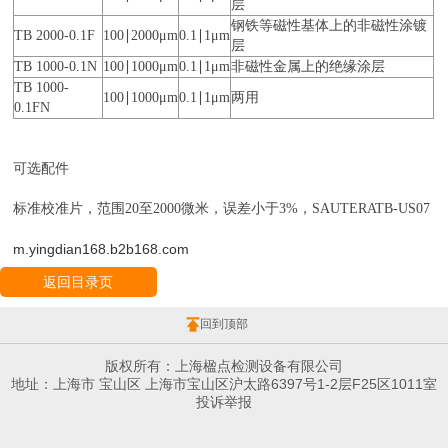
层
钢铁等磁性基体上的非磁性涂镀
TB 2000-0.1F
100∣2000μm
0.1∣1μm
层
TB 1000-0.1N
100∣1000μm
0.1∣1μm
非磁性金属上的绝缘涂层
TB 1000-
100∣1000μm
0.1∣1μm
两用
0.1FN
可选配件
标准校准片，范围20至2000微米，误差小于3%，SAUTERATB-US07
m.yingdian168.b2b168.com
返回目录页
回到顶部
版权所有：上海楹点检测设备有限公司
地址：上海市 宝山区 上海市宝山区沪太路6397号1-2层F25区1011室
投诉举报