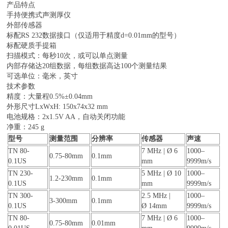
产品特点
手持便携式声测厚仪
外部传感器
标配RS 232数据接口（仅适用于精度d=0.01mm的型号）
标配硬质手提箱
扫描模式：每秒10次，或可以单点测量
内部存储达20组数据，每组数据高达100个测量结果
可选单位：毫米，英寸
技术参数
精度：大量程0.5%±0.04mm
外形尺寸LxWxH: 150x74x32 mm
电池规格：2x1.5V AA，自动关闭功能
净重：245 g
型号
测量范围
分辨率
传感器
声速
TN 80-
7 MHz | Ø 6
1000–
0.75-80mm
0.1mm
0.1US
mm
9999m/s
TN 230-
5 MHz | Ø 10
1000–
1.2-230mm
0.1mm
0.1US
mm
9999m/s
TN 300-
2.5 MHz |
1000–
3-300mm
0.1mm
0.1US
Ø 14mm
9999m/s
TN 80-
7 MHz | Ø 6
1000–
0.75-80mm
0.01mm