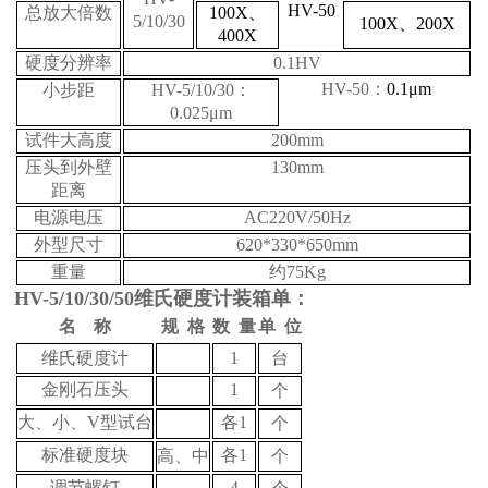
HV-50
总放大倍数
100X、
5/10/30
100X、200X
400X
硬度分辨率
0.1HV
HV-50：
0.1μm
小步距
HV-5/10/30：
0.025μm
试件大高度
200mm
压头到外壁
130mm
距离
电源电压
AC220V/50Hz
外型尺寸
620*330*650mm
重量
约75Kg
HV-5
/10/30/50
维氏硬度计
装箱单：
名 称
规 格
数 量
单 位
维氏硬度计
1
台
金刚石压头
1
个
大、小、V型试台
各1
个
标准硬度块
各1
高、中
个
调节螺钉
4