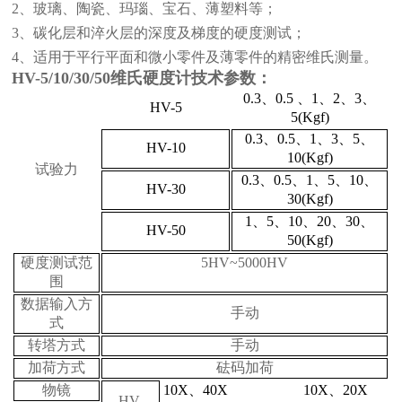
2、玻璃、陶瓷、玛瑙、宝石、薄塑料等；
3、碳化层和淬火层的深度及梯度的硬度测试；
4、适用于平行平面和微小零件及薄零件的精密维氏测量。
HV-5
/10/30/50
维氏硬度计
技术参数：
0.3、0.5 、1、2、3、
HV-5
5(Kgf)
0.3、0.5、1、3、5、
HV-10
10(Kgf)
试验力
0.3、0.5、1、5、10、
HV-30
30(Kgf)
1、5、10、20、30、
HV-50
50(Kgf)
硬度测试范
5HV~5000HV
围
数据输入方
手动
式
转塔方式
手动
加荷方式
砝码加荷
物镜
10X、40X
10X、20X
HV-