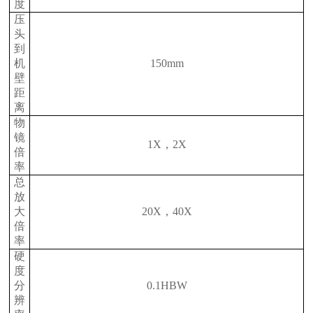
度
压
头
到
机
150mm
壁
距
离
物
镜
1X，2X
倍
率
总
放
大
20X，40X
倍
率
硬
度
分
0.1HBW
辨