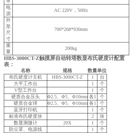
率
电
AC 220V，50Hz
源
外
形
700*268*930mm
尺
寸
重
200kg
量
HBS-3000CT-Z触摸屏自动转塔数显布氏硬度计配置
表：
名称
规格
数量
单位
布氏硬度计主机
HBS-3000CT-Z
1
台
大平工作台
1
个
V型工作台
1
个
硬质合金压头
Φ2.5、Φ5、Φ10mm
各
1
个
硬质合金球
Φ2.5、Φ5、Φ10mm
各
1
个
蓝牙打印机
1
个
标准布氏硬度块
2
块
数显测微计
20X
1
个
防尘罩、电源线
1
个