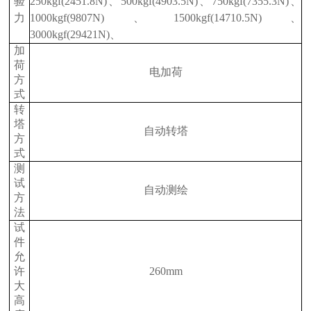
验
250kgf(2451.8N)、
500kgf(4903.5N)、750kgf(7355.3N)、
力
1000kgf(9807N)、
1500kgf(14710.5N)、
3000kgf(29421N)、
加
荷
电加荷
方
式
转
塔
自动转塔
方
式
测
试
自动测绘
方
法
试
件
允
许
260mm
大
高