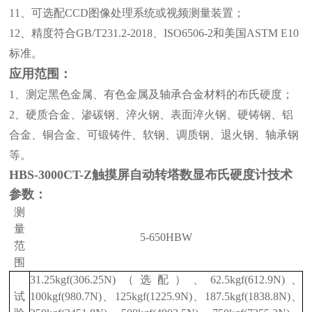
11、可选配CCD图像处理系统或视频测量装置；
12、精度符合GB/T231.2-2018、ISO6506-2和美国ASTM E10
标准。
应用范围：
1、测定黑色金属、有色金属及轴承合金材料的布氏硬度；
2、硬质合金、渗碳钢、淬火钢、表面淬火钢、硬铸钢、铝
合金、铜合金、可锻铸件、软钢、调质钢、退火钢、轴承钢
等。
HBS-3000CT-Z触摸屏自动转塔数显布氏硬度计技术
参数：
测
量
5-650HBW
范
围
31.25kgf(306.25N)（选配）、
62.5kgf(612.9N)、
试
100kgf(980.7N)、
125kgf(1225.9N)、187.5kgf(1838.8N)、