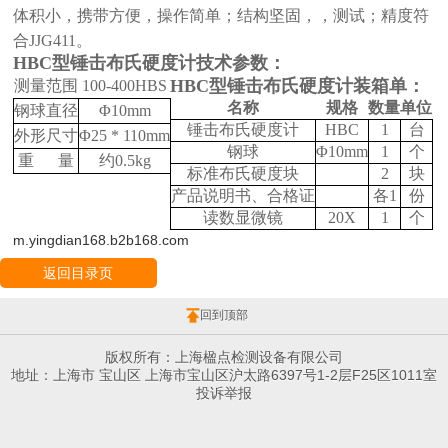
体积小，携带方便，操作简单；结构坚固，，测试；精度符
合
JJG411。
HBC型锤击布氏硬度计技术参数：
HBC型锤击布氏硬度计装箱单：
测量范围
100-400HBS
名称
规格
数量
单位
钢球直径
Φ10mm
锤击布氏硬度计
HBC
1
台
外形尺寸
Φ25 *
110mm
钢球
Φ10mm
1
个
重
量
约0.5kg
标准布氏硬度块
2
块
产品说明书、合格证
各1
份
读数显微镜
20X
1
个
m.yingdian168.b2b168.com
返回目录页
回到顶部
版权所有：上海楹点检测设备有限公司
地址：上海市 宝山区 上海市宝山区沪太路6397号1-2层F25区1011室
投诉举报