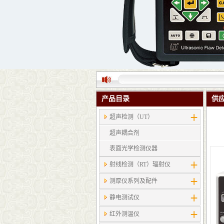
产品目录
供
超声检测（UT）
超声耦合剂
表面光学检测仪器
射线检测（RT）辐射仪
测厚仪系列及配件
静电测试仪
红外测温仪