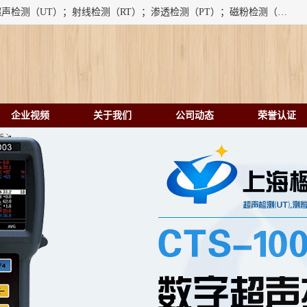
上海楹点检测设备有限公司提供的无损检测仪器设备包括：超声检测（UT）；射线检测（RT）；渗透检测（PT）；磁粉检测（MT）；涡流检测（ET）；化学用品（CH）、超声波相控阵、超声波测厚仪、超声导波、超声TOFD探伤仪、超声波探头、涡流探伤仪、涡流探头、涡流阵列、磁粉探伤机。代理以下品牌：汕超、美国GE(德国KK）、奥林巴斯（Olympus NDT）、美国磁通（Magnaflux）、DAKOTA等；
企业视频
关于我们
公司动态
荣誉认证