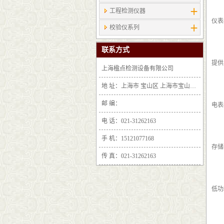
工程检测仪器
仪表
校验仪系列
联系方式
提供Au
上海楹点检测设备有限公司
地 址：上海市 宝山区 上海市宝山区沪太路6397号1-2层F25区1011室
邮 编：
电表
电 话：021-31262163
手 机：15121077168
存储
传 真：021-31262163
低功