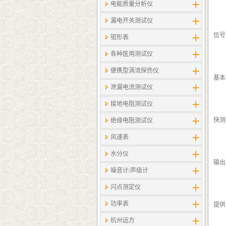
电能质量分析仪
漏电开关测试仪
信号源
钳形表
各种医用测试仪
便携型涡流探伤仪
基本准
泄漏电流测试仪
接地电阻测试仪
快测
绝缘电阻测试仪
风速表
水分仪
输出
噪音计/声级计
闪点测定仪
功率表
提供
杭州远方