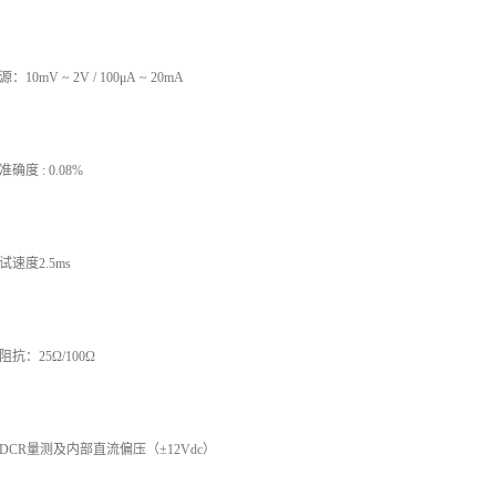
：10mV ~ 2V / 100μA ~ 20mA
确度 : 0.08%
试速度2.5ms
阻抗：25Ω/100Ω
DCR量测及内部直流偏压（±12Vdc）