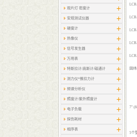
LCR
观片灯 密度计
LCR
安规测试仪器
硬度计
LCR
热像仪
LCR
信号发生器
LCR
万用表
固纬
特斯拉计/高斯计​/磁通计
测力仪*推拉力计
频谱分析仪
照度计/紫外照度计
7" 
电子负载
探伤耗材
相序表
5个型