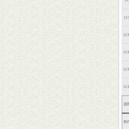
LC
LC
LC
LC
LC
LC
选
附