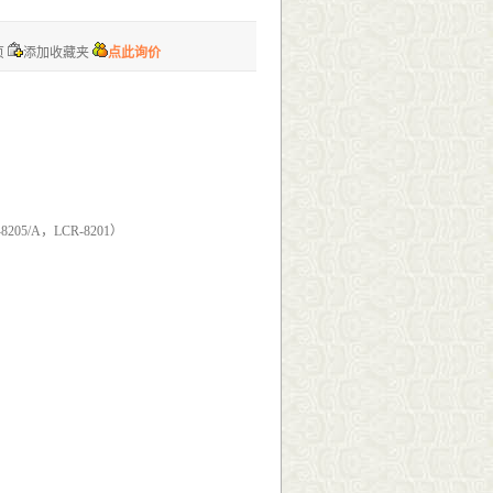
页
添加收藏夹
点此询价
-8205/A，LCR-8201）