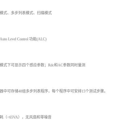
模式、多步列表模式、扫描模式
to Level Control 功能(ALC)
模式下可显示四个感应参数；Rdc和AC参数同时量测
器中可存储48组多步列表程序，每个程序中可安排15个测试步骤。
耗（<65VA），无风扇和零噪音