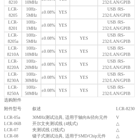
8210
10MHz
232/LAN/GPIB
LCR-
10Hz-
USB /RS-
±0.08%
YES
8205
5MHz
232/LAN/GPIB
LCR-
10Hz-
USB /RS-
±0.08%
YES
8201
1MHz
232/LAN/GPIB
LCR-
10Hz-
USB /RS-
±0.08%
YES
YES
8205a
5MHz
232/LAN/GPIB
LCR-
10Hz-
USB /RS-
±0.08%
YES
YES
8210A
10MHz
232/LAN/GPIB
LCR-
10Hz-
USB /RS-
±0.08%
YES
YES
8220A
20MHz
232/LAN/GPIB
LCR-
10Hz-
USB /RS-
±0.08%
YES
YES
8230A
30MHz
232/LAN/GPIB
LCR-
10Hz-
USB /RS-
±0.08%
YES
YES
8250A
50MHz
232/LAN/GPIB
选购附件
附件型号
叙述
LCR-8230
LCR-05a
30MHz测试治具, 适用于轴向&径向元件
V
LCR-06B
开尔文夹测试线 (4线式)
△
LCR-07
夹测试线 (2线式)
△
LCR-08
镊子式测试治具, 适用于SMD/Chip元件
△