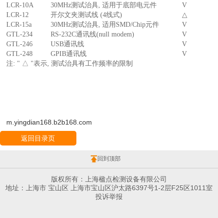
LCR-10A
30MHz测试治具, 适用于底部电元件
V
LCR-12
开尔文夹测试线 (4线式)
△
LCR-15a
30MHz测试治具, 适用SMD/Chip元件
V
GTL-234
RS-232C通讯线(null modem)
V
GTL-246
USB通讯线
V
GTL-248
GPIB通讯线
V
注: " △ "表示, 测试治具有工作频率的限制
m.yingdian168.b2b168.com
返回目录页
回到顶部
版权所有：上海楹点检测设备有限公司
地址：上海市 宝山区 上海市宝山区沪太路6397号1-2层F25区1011室
投诉举报