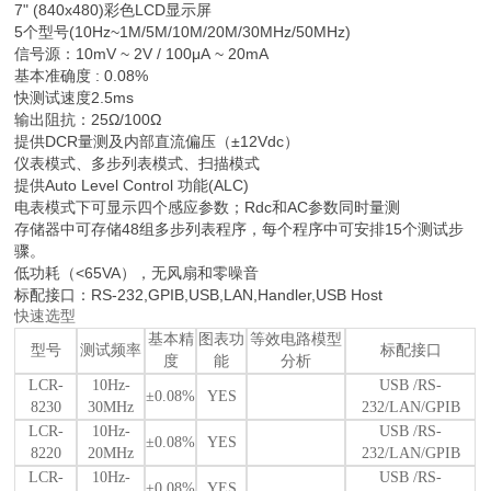
7" (840x480)彩色LCD显示屏
5个型号(10Hz~1M/5M/10M/20M/30MHz/50MHz)
信号源：10mV ~ 2V / 100μA ~ 20mA
基本准确度 : 0.08%
快测试速度2.5ms
输出阻抗：25Ω/100Ω
提供DCR量测及内部直流偏压（±12Vdc）
仪表模式、多步列表模式、扫描模式
提供Auto Level Control 功能(ALC)
电表模式下可显示四个感应参数；Rdc和AC参数同时量测
存储器中可存储48组多步列表程序，每个程序中可安排15个测试步
骤。
低功耗（<65VA），无风扇和零噪音
标配接口：RS-232,GPIB,USB,LAN,Handler,USB Host
快速选型
基本精
图表功
等效电路模型
型号
测试频率
标配接口
度
能
分析
LCR-
10Hz-
USB /RS-
±0.08%
YES
8230
30MHz
232/LAN/GPIB
LCR-
10Hz-
USB /RS-
±0.08%
YES
8220
20MHz
232/LAN/GPIB
LCR-
10Hz-
USB /RS-
±0.08%
YES