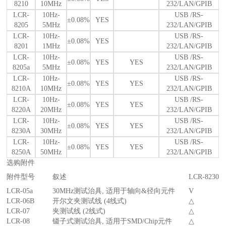
8210
10MHz
232/LAN/GPIB
LCR-
10Hz-
USB /RS-
±0.08%
YES
8205
5MHz
232/LAN/GPIB
LCR-
10Hz-
USB /RS-
±0.08%
YES
8201
1MHz
232/LAN/GPIB
LCR-
10Hz-
USB /RS-
±0.08%
YES
YES
8205a
5MHz
232/LAN/GPIB
LCR-
10Hz-
USB /RS-
±0.08%
YES
YES
8210A
10MHz
232/LAN/GPIB
LCR-
10Hz-
USB /RS-
±0.08%
YES
YES
8220A
20MHz
232/LAN/GPIB
LCR-
10Hz-
USB /RS-
±0.08%
YES
YES
8230A
30MHz
232/LAN/GPIB
LCR-
10Hz-
USB /RS-
±0.08%
YES
YES
8250A
50MHz
232/LAN/GPIB
选购附件
附件型号
叙述
LCR-8230
LCR-05a
30MHz测试治具, 适用于轴向&径向元件
V
LCR-06B
开尔文夹测试线 (4线式)
△
LCR-07
夹测试线 (2线式)
△
LCR-08
镊子式测试治具, 适用于SMD/Chip元件
△