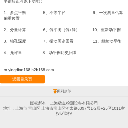
平衡校正有以下功能：
1、多点平衡 5、不等半径 9、一次测量估算
偏重位置
2、分量计算 6、偶平衡（偶+静） 10、重新动平衡
3、钻孔深度 7、振动历史回看 11、继续动平衡
4、允许量 8、动平衡历史回看
m.yingdian168.b2b168.com
返回目录页
回到顶部
版权所有：上海楹点检测设备有限公司
地址：上海市 宝山区 上海市宝山区沪太路6397号1-2层F25区1011室
投诉举报