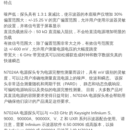
特点
噪声低：探头具有 1.3:1 衰减比，使示波器的本底噪声仅增加 30%
偏置范围大：+/-15.25 V 的宽广偏置范围，允许用户使用示波器灵敏
的设置，并将信号置于屏幕显示
直流负载效应小：50 kΩ 直流输入阻抗，不会给直流电源增加明显的
负载
有效信号范围大：除了偏置范围非常大之外，有效信号范围宽
达 +/-600 mV，允许用户测量电源电压的大幅度跳变
带宽大：6 GHz 带宽使其可以轻松捕获造成时钟和数字数据失真的
快速瞬态
N7024A 电源探头专为电源完整性测量而设计，具有 mV 级别的灵敏
度，可以让用户准确地测量直流电源上的噪声、纹波和瞬态。 该探
头非常适合测量随机和周期干扰（PARD）、静态和动态负载响应、
可编程电源响应以及类似的电源完整性测量。 目前，大多数产品对
其直流电源的容限要求变得日益苛刻，N7024A 电源探头将会帮助用
户确保他们设计的产品满足这些要求。
N7024A 电源探头可以与 <=33 GHz 的 Keysight Infiniium S、
9000、90000A、90000X、V、Z 和 UXR 系列示波器配合使用。 请
注意，需要 Infiniium 示波器软件 6.50.00906 或高版本，以操