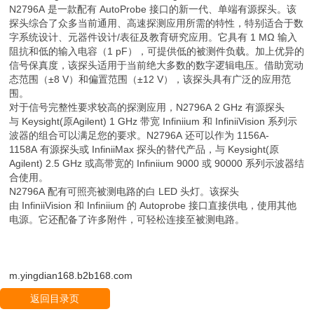
N2796A 是一款配有 AutoProbe 接口的新一代、单端有源探头。该
探头综合了众多当前通用、高速探测应用所需的特性，特别适合于数
字系统设计、元器件设计/表征及教育研究应用。它具有 1 MΩ 输入
阻抗和低的输入电容（1 pF），可提供低的被测件负载。加上优异的
信号保真度，该探头适用于当前绝大多数的数字逻辑电压。借助宽动
态范围（±8 V）和偏置范围（±12 V），该探头具有广泛的应用范
围。
对于信号完整性要求较高的探测应用，N2796A 2 GHz 有源探头
与 Keysight(原Agilent) 1 GHz 带宽 Infiniium 和 InfiniiVision 系列示
波器的组合可以满足您的要求。N2796A 还可以作为 1156A-
1158A 有源探头或 InfiniiMax 探头的替代产品，与 Keysight(原
Agilent) 2.5 GHz 或高带宽的 Infiniium 9000 或 90000 系列示波器结
合使用。
N2796A 配有可照亮被测电路的白 LED 头灯。该探头
由 InfiniiVision 和 Infiniium 的 Autoprobe 接口直接供电，使用其他
电源。它还配备了许多附件，可轻松连接至被测电路。
m.yingdian168.b2b168.com
返回目录页