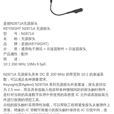
是德
N2871A无源探头
KEYSIGHT N2871A 无源探头
型 号：N2871A
名 称：无源探头
品 牌：是德(KEYSIGHT)
分 类：通用电子测试 > 示波器附件 > 示波器探头
产品属性：配件
简 述：
10:1 200 MHz 10Mз 9.5pF,
N2871A 无源探头具有 DC 至 200 MHz 的带宽和 10:1 的衰减系
数，可以满足各种测量需求。
Keysight(原Agilent) N2870A 系列无源探头外形紧凑，探头直径仅
为 2.5 mm，而且具有低输入电容和各种微细间距的探头触针附件，
是针对当前的高速数字应用中所使用的高密度 IC 元件或表面贴装元
件进行探测的理想工具。
尖锐的探头触针采用弹性加载，可以帮助工程师避免探头从被测件上
滑落。绝缘的 IC 管帽可将微小的探头触针保持在 IC 引线中间，使