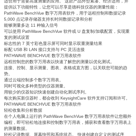
适合用于需要高速测量的应用。 这款产品外型紧凑、经济适用，并
提供以下功能特性，让您可以尽享是德科技仪器的测量性能：
PathWave BenchVue 数字万用表软件，用于远程控制和数据记录
5,000 点记录存储器支持长时间数据记录和分析
能够测量多达 11 种输入信号
可以使用 PathWave BenchVue 软件或 U 盘复制/加载配置，实现重
复的测试设置
标志性的 7 英寸彩色显示屏可同时显示双重测量结果
标配 USB 和 LAN 接口支持与 PC 灵活连接
PATHWAVE BENCHVUE 数字万用表软件
远程控制您的数字万用表以快速了解您的测量以优化测试。
连接、控制、显示测量、图表、表格或直方图，以关联您可能的趋
势。
通过云端控制多个数字万用表。
同时可视化多种类型的仪器测量。
用较少的仪器知识快速创建自动化测试序列。
每次购买新仪器时，都会收到 KeysightCare 软件支持订阅和许可。
PATHWAVE BENCHVUE 数字万用表软件
轻松收集和分析数据
在个人电脑上运行的 PathWave BenchVue 数字万用表软件让您额外
编程，即可轻松地连接和控制数字万用表，捕获和查看数字万用表上
的测量数据。
轻松记录数据、屏幕快照和系统状态。 快速创建自定义的测试序