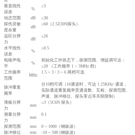
垂直线性
≤3
%
误差
动态范围
dB
≥30
探伤灵敏
≥60（2.5Z20N探头）
dB
度余量
远区分辨
≥26
dB
力
水平线性
≤0.5
%
误差
电噪声电
初始化工作状态下，探测范围、增益调可达：
%
平
≤20 （工作频率 1 ~ 3MHz 档）
工作频率
1.5 ~ 3 / 3 ~ 6 两档可选
MHz
范围
分10档可调（16通道时，可达 1.25KHz/ 通道，
脉冲重复
实际通道重复频率受通道数、互检、探测范围、
频率
声速、脉冲移位、探头零点等关联限制）
薄板分辨
≤3（5C6N 探头）
mm
力
测量分辨
0.1
mm
力
探测范围
mm
0 ~ 1000（钢纵波）
脉冲移位
mm
-10 ~ 500 (钢纵波)