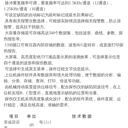
脉冲重复频率可调，重复频率可达到1.5KHz/通道（12通道）、
1.25KHz/通道（16通道）
可设定缺陷的自动标记为延时标记或延长距离标记。
具有相关报警次数选择，可根据实际情况选择相关报警数，防止误
报警，提高抗干扰能力。
大容量存储器可存储高达500个数据集，包括波形、曲线、参数、探
伤报告等。
USB接口可将仪器内部存储的数据、波形向U盘转存，或直接打印探
伤报告。
大屏幕、高亮度彩色TFT液晶显示屏的读测效果，可选择显示任意
四个通道的波形和探伤数据。
可选择中文或英文菜单，操作过程文字信息提示。
上位机操作软件具有数据库和强大处理功能，便于数据的分析、编
辑、分类、存储、查询、打印、传送等功能。
由机械传动装置提供位移信号，配合探伤仪的缺陷回波信号，在上
位机实现B、C型显示，直观地显示缺陷的位置和当量。
探伤仪主机采用高度集成化设计，配合的软件系统，操作直观、运
行稳定，满足在线高速、准确的需求。
项 目
单
位
技
术
数
据
衰减器误
每12±1
dB
差