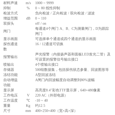
材料声速
m/s
1000 ~ 9999
抑制
%
0 ~ 80 线性抑制
检波方式
负向检波 / 正向检波 / 双向检波 / 滤波
增益范围
dB
0 ~ 110
双探头
off / on
每通道4个闸门 A、B、C为测量闸门，D为跟踪
闸门
闸门
显示画面
可选择单个通道或四个通道的显示画面
探伤通道
16 / 12通道可切换
数
声光报警（内接扬声器和面板LED发光二管）及
报警输出
可设置的报警信号输出接口
喷输出
4个喷输出接口
存储器
500组数据集，包括探伤状态参量、回波图形等
冻结功能
A型回波冻结
自动增益
A闸门内回波幅度自动调整到80%波幅
功能
显示屏
高亮度8.4″彩色TTF显示屏，640×480像素
工作电压
V
220 AC（外部电源）
工作温度
℃
-10 ~ 40
重量
Kg
约12.5
尺寸
mm
400×250×400（宽×高×深）