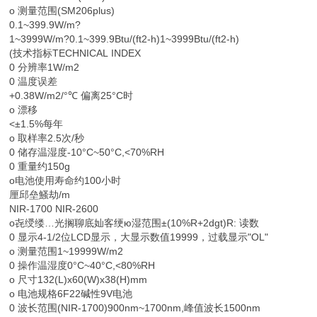
o 测量范围(SM206plus)
0.1~399.9W/m?
1~3999W/m?0.1~399.9Btu/(ft2-h)1~3999Btu/(ft2-h)
(技术指标TECHNICAL INDEX
0 分辨率1W/m2
0 温度误差
+0.38W/m2/°℃ 偏离25°C时
o 漂移
<±1.5%每年
o 取样率2.5次/秒
0 储存温湿度-10°C~50°C,<70%RH
0 重量约150g
o电池使用寿命约100小时
厘邱垒鰠劫/m
NIR-1700 NIR-2600
o㐂绶缕…光搁聊底奾客绠ю湿范围±(10%R+2dgt)R: 读数
0 显示4-1/2位LCD显示，大显示数值19999，过载显示"OL"
o 测量范围1~19999W/m2
0 操作温湿度0°C~40°C,<80%RH
o 尺寸132(L)x60(W)x38(H)mm
o 电池规格6F22碱性9V电池
0 波长范围(NIR-1700)900nm~1700nm,峰值波长1500nm