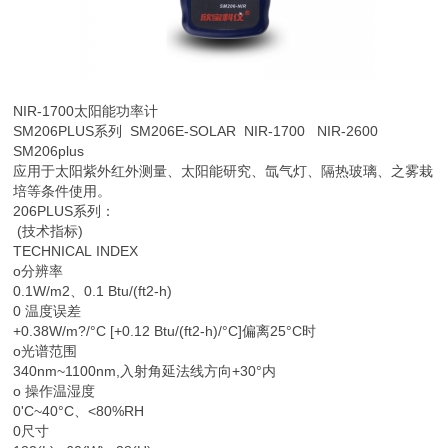
NIR-1700
太阳能功率计
SM206PLUS系列 SM206E-SOLAR NIR-1700 NIR-2600
SM206plus
应用于太阳紫外红外测量、太阳能研究、氙气灯、隔热玻璃、之雾栽
培等条件使用。
206PLUS系列：
(技术指标)
TECHNICAL INDEX
o分辨率
0.1W/m2、0.1 Btu/(ft2-h)
0 温度误差
+0.38W/m?/°C [+0.12 Btu/(ft2-h)/°C]偏离25°C时
o光谱范围
340nm~1100nm,入射角延法线方向+30°内
o 操作温湿度
0'C~40°C、<80%RH
0尺寸