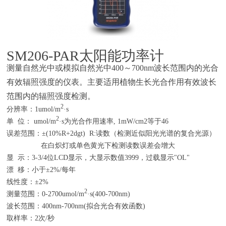
SM206-PAR
太阳
能功率计
测量自然光中或模拟自然光中400～700nm波长范围内的光合
有效辐照强度的仪表。主要适用植物生长光合作用有效波长
范围内的辐照强度检测。
2
分辨率：1umol/m
·s
2
单 位： umol/m
·s为光合作用速率, 1mW/cm2等于46
误差范围：±(10%R+2dgt) R:读数（检测近似阳光光谱的复合光源）
在白炽灯或单色黄光下检测读数误差会增大
显 示：3-3/4位LCD显示，大显示数值3999，过载显示"OL"
漂 移：小于±2%/每年
线性度：±2%
2
测量范围：0-2700umol/m
·s(400-700nm)
波长范围：400nm-700nm(拟合光合有效函数)
取样率：2次/秒