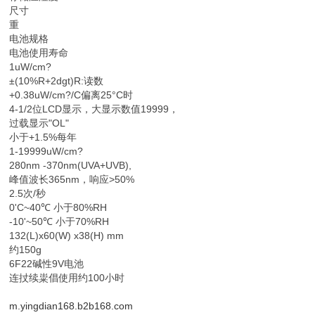
尺寸
重
电池规格
电池使用寿命
1uW/cm?
±(10%R+2dgt)R:读数
+0.38uW/cm?/C偏离25°C时
4-1/2位LCD显示，大显示数值19999，
过载显示"OL"
小于+1.5%每年
1-19999uW/cm?
280nm -370nm(UVA+UVB),
峰值波长365nm，响应>50%
2.5次/秒
0'C~40℃ 小于80%RH
-10'~50℃ 小于70%RH
132(L)x60(W) x38(H) mm
约150g
6F22碱性9V电池
连扙续粜倡使用约100小时
m.yingdian168.b2b168.com