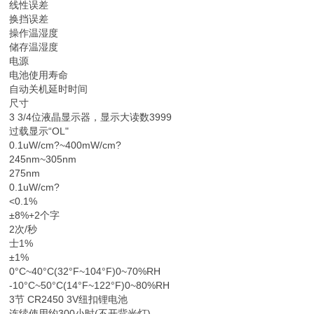
线性误差
换挡误差
操作温湿度
储存温湿度
电源
电池使用寿命
自动关机延时时间
尺寸
3 3/4位液晶显示器，显示大读数3999
过载显示“OL"
0.1uW/cm?~400mW/cm?
245nm~305nm
275nm
0.1uW/cm?
<0.1%
±8%+2个字
2次/秒
士1%
±1%
0°C~40°C(32°F~104°F)0~70%RH
-10°C~50°C(14°F~122°F)0~80%RH
3节 CR2450 3V纽扣锂电池
连续使用约300小时(不开背光灯)