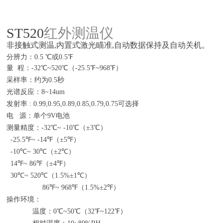
ST520
红
外测温仪
非接触式测温,内置式激光瞄准,自动数据保持及自动关机。
分辨力：0.5 ℃或0.5℉
量 程：-32℃~520℃（-25.5℉~968℉）
采样率：约为0.5秒
光谱反应：8~14um
发射率 : 0.99,0.95,0.89,0.85,0.79,0.75可选择
电 源：单个9V电池
测量精度：-32℃~ -10℃（±3℃）
-25.5℉~ -14℉（±5℉）
-10℃~ 30℃（±2℃）
14℉~ 86℉（±4℉）
30℃~ 520℃（1.5%±1℃）
86℉~ 968℉（1.5%±2℉）
操作环境：
温度：0℃~50℃（32℉~122℉）