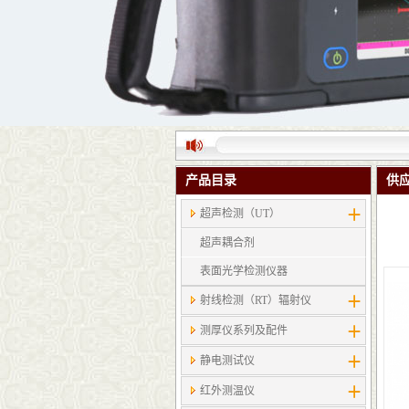
产品目录
供
超声检测（UT）
超声耦合剂
表面光学检测仪器
射线检测（RT）辐射仪
测厚仪系列及配件
静电测试仪
红外测温仪