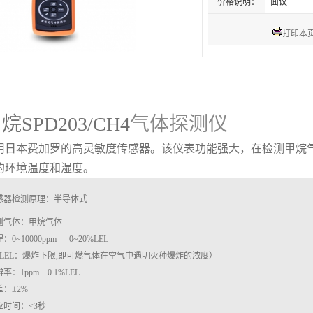
价格说明：
面议
打印本
烷SPD203/CH4
气体
探测仪
用日本费加罗的高灵敏度传感器。该仪表功能强大，在检测甲烷
的环境温度和湿度。
感器检测原理：半导体式
测气体：甲烷气体
：0~10000ppm 0~20%LEL
LEL：爆炸下限,即可燃气体在空气中遇明火种爆炸的浓度）
率：1ppm 0.1%LEL
差：±2%
应时间：<3秒