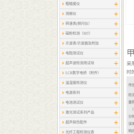
粗糙度仪
测振仪
转速表(频闪仪）
磁粉检测（MT）
示波表/示波器及附加
甲
电阻测试仪
超声波检测用试块
采
时
LCR数字电桥（附件）
温湿度检测仪
传
电源系列
检
量程
电池测试仪
（
激光测试系列产品
分辨
超声探伤配件
误
响
光纤工程检测仪表