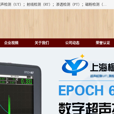
上海楹点检测设备有限公司提供的无损检测仪器设备包括：超声检测（UT）；射线检测（RT）；渗透检测（PT）；磁粉检测（MT）；涡流检测（ET）；化学用品（CH）、超声波相控阵、超声波测厚仪、超声导波、超声TOFD探伤仪、超声波探头、涡流探伤仪、涡流探头、涡流阵列、磁粉探伤机。代理以下品牌：汕超、美国GE(德国KK）、奥林巴斯（Olympus NDT）、美国磁通（Magnaflux）、DAKOTA等；
企业视频
关于我们
公司动态
荣誉认证