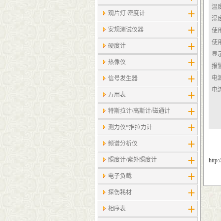
温
观片灯 密度计
湿
安规测试仪器
使
使
硬度计
显
热像仪
报
电
信号发生器
电
万用表
特斯拉计/高斯计​/磁通计
测力仪*推拉力计
频谱分析仪
照度计/紫外照度计
http
电子负载
探伤耗材
相序表