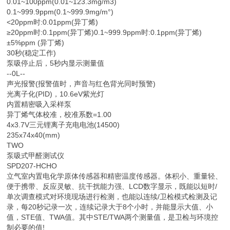
0.01~100ppm(0.01~123.3mg/m3)
0.1~999.9ppm(0.1~999.9mg/m°)
<20ppm时:0.01ppm(异丁烯)
≥20ppm时:0.1ppm(异丁烯)0.1~999.9ppm时:0.1ppm(异丁烯)
±5%ppm (异丁烯)
30秒(稳定工作)
泵吸停止后，5秒内显示测量值
--0L--
声光报警(报警值时，声音与红色背光同时预警)
光离子化(PID)，10.6eV紫光灯
内置精密吸入采样泵
异丁烯气体校准，校准系数=1.00
4x3.7V三元锂离子充电电池(14500)
235x74x40(mm)
TWO
泵吸式甲醛测试仪
SPD207-HCHO
立气室内置电化学原体传感器和精密温度传感器。体积小、重量轻、
便于携带、反应灵敏、抗干扰能力强、LCD数字显示，既能以短时/
单次调查模式对环境现场进行检测，也能以连续/卫检模式检测及记
录，每20秒记录一次，连续记录大于8个小时，并能显示大值、小
值，STE值、TWA值。其中STE/TWA两个测量值，是卫检与环境控
制必要的值!