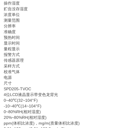
操作湿度
贮咅没存湿度
浓度单位
测量范围
分辨率
准确度
预热时间
显示时间
量程显示
报警方式
传感器原理
采样方式
校准气体
电源
尺寸
SPD205-TVOC
4位LCD液晶显示带变色龙背光
0~40℃(32~104°F)
-10~40℃(14~104°F)
0~80%RH(相对湿度)
20%~80%RH(相对湿度)
ppm(体积比浓度)，mg/m(质量体积比浓度)