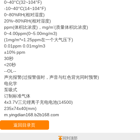
0~40°C(32~104°F)
-10~40°C(14~104°F)
0~80%RH(相对湿度)
20%~80%RH(相对湿度)
ppm(体积比浓度)，mg/m’(质量体积比浓度)
0~4.00ppm(0~5.00mg/m3)
(1mg/m*=1.25ppm在一个大气压下)
0.01ppm 0.01mg/m3
±10% ppm
30秒
<20秒
--OL--
声光报警(过报警值时，声音与红色背光同时预警)
电化学
泵吸式
订制标准气体
4x3.7V三元锂离子充电电池(14500)
235x74x40(mm)
m.yingdian168.b2b168.com
返回目录页
回到顶部