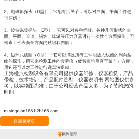
2、电磁轭探头（D型）：它配有活关节，可以对曲面、平面工件进
行探伤；
3、旋转磁场探头（E型）：它可以对各种焊缝、各种几何形状的曲
面、平面、管道、锅炉、球罐等压力容器进行一次性全方面探伤，可
检查工件表面全方面的缺陷和伤痕；
4、磁环式线圈（O型）：它可以满足所有工件能放入线圈的周向裂
纹的探伤，用它来检测工件的疲劳痕（疲劳痕均垂直于轴向）方便，
用它还可以对工件进行远离法退磁。
上海楹点检测设备有限公司
提供仪器维修，
仪器租赁，
产品
带检
，技术培训，产品配件
选型
，仪器说明书
.网站图仅供参
考，以实物图为准，
由于公司经营产品太多，为了节约您的
时间
m.yingdian168.b2b168.com
返回目录页
回到顶部