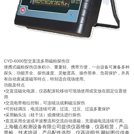
CYD-6000型交直流多用磁粉探伤仪
便携式磁粉探伤仪体积小、重量轻、携带方便，一台设备可兼备多种
探头，功能齐全、探伤速度、灵敏度高、操作简单、负荷保护，并具
有自动衰减退磁等特点，特别适合现场使用。
功能及特点
•交直流磁化电源，仪器配滚轮移动可现场使用或安放在固定位置使
用
•交流电带相位控制，可连续法或剩磁法探伤
•可控硅调压，电流连续可调，过流、过压、过温多重保护
•采用触头法（枝干法）或缠绕法进行探伤
•直流采用全波或半波整流和交流自动退磁，充退磁电流连续可调。
上海楹点检测设备有限公司
提供仪器维修，
仪器租赁，
产品
带检
，技术培训，产品配件
选型
，仪器说明书
.网站图仅供参