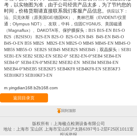
考，以实物图为准，
由于公司经营产品太多，为了节约您的
时间，
价格货期
请直接联系我们客服产品信息。
以下：
供应
汕、
美国
GE
德国
KK
、奥林巴斯（
EVIDENT/
仪景
贝克休斯（原
/
）
通
Olympus NDT
）、
CYGNUS
美国磁通
；
友联，中科，
信固
、
（
Magnaflux
）、
DAKOTA
等。
保护膜探头：
B1S B1S-EN B1S-O
B2S
（
B2SISO
）
B2S-EN B2S-O B2S-O-EN B4S B4S-EN B4S-O
B4S-O-EN B5S MB2S MB2S-EN MB2S-O MB4S MB4S-EN MB4S-O
MB5S MB5S-O
SEB2
S
SEB
4S M
SEB2
S M
SEB
4S；
双晶探头：
SEB1
SEB1-EN SEB2 SEB2-EN SEB2-0° SEB2-EN-0°SEB4 SEB4-EN
SEB4-0° SEB4-EN-0°MSEB2 MSEB2-EN MSEB4 MSEB4-EN
MSEB4-0°MSEB5 SEB2KF5 SEB4KF8 SEB4KF8-EN SEB5KF3
SEB10KF3 SEB10KF3-EN
m.yingdian168.b2b168.com
返回目录页
回到顶部
版权所有：上海楹点检测设备有限公司
地址：上海市 宝山区 上海市宝山区沪太路6397号1-2层F25区1011室
投诉举报