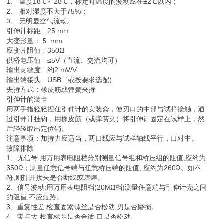
1、 温度18℃～28℃，标定时温度的波动应在±2℃以内；
2、 相对湿度不大于75%；
3、 无明显空气流动。
引伸计标距：25 mm
大变形量： 5 mm
应变片阻值：350Ω
供桥电压值：≤5V（直流、交流均可）
输出灵敏度：约2 mV/V
输出端接头：USB（或按要求选配）
夹持方式：橡皮筋或弹簧夹持
引伸计的装卡
用两手指轻轻捏住引伸计的安装盒，使刃口的中部与试样接触，通
过引伸计挂钩，用橡皮筋（或弹簧夹）将引伸计固定在试样上，然
后轻轻取出定位销。
注意事项：加持力应适当，两口线应与试样轴线平行，口对中。
故障排除
1、无信号:用万用表电阻档分别测量信号组和桥压组的阻值,应约为
350Ω；测量任意信号端与任意桥压端的阻值, 应约为260Ω。如不
符,则打开接头是否断线或虚焊。
2、信号波动:用万用表电阻档(20MΩ档)测量任意端与引伸计壳之间
的阻值,不应短路。
3、重复性差:检查固紧螺丝是否松动,刃是否磨损。
4、零点大:检查标距是否合适,口是否松动。