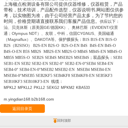
上海楹点检测设备有限公司
提供仪器维修，
仪器租赁，
产品
带检
，技术培训，产品配件
选型
，仪器说明书
.网站图仅供参
考，以实物图为准，
由于公司经营产品太多，为了节约您的
时间，
价格货期
请直接联系我们客服产品信息。
以下：
供应
汕、
美国GE
德国KK
、奥林巴斯（EVIDENT/仪景
贝克休斯（原
/
）
通
Olympus NDT）、
CYGNUS
美国磁通
；
友联，中科，
信固
、
（Magnaflux）、DAKOTA等。
保护膜探头：
B1S B1S-EN B1S-O
B2S
（
B2SISO
）
B2S-EN B2S-O B2S-O-EN B4S B4S-EN B4S-O
B4S-O-EN B5S MB2S MB2S-EN MB2S-O MB4S MB4S-EN MB4S-O
MB5S MB5S-O
SEB2
S
SEB
4S M
SEB2
S M
SEB
4S；
双晶探头：
SEB1
SEB1-EN SEB2 SEB2-EN SEB2-0° SEB2-EN-0°SEB4 SEB4-EN
SEB4-0° SEB4-EN-0°MSEB2 MSEB2-EN MSEB4 MSEB4-EN
MSEB4-0°MSEB5 SEB2KF5 SEB4KF8 SEB4KF8-EN SEB5KF3
SEB10KF3 SEB10KF3-EN
线缆：
MPKL2
MPKLL2
PKLL2
SEKG2
MPKM2
KBA533
m.yingdian168.b2b168.com
返回目录页
回到顶部