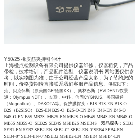
Y50/25 橡皮筋夹持
引伸计
上海楹点检测设备有限公司
提供仪器维修，
仪器租赁，
产品
带检
，技术培训，产品配件
选型
，仪器说明书
.网站图仅供参
考，以实物图为准，
由于公司经营产品太多，为了节约您的
时间，
价格货期
请直接联系我们客服产品信息。
以下：
供应
汕、
美国
GE
德国
KK
、奥林巴斯（
EVIDENT/
仪景
贝克休斯（原
/
）
通
Olympus NDT
）、
CYGNUS
美国磁通
；
友联，中科，
信固
、
（
Magnaflux
）、
DAKOTA
等。
保护膜探头：
B1S B1S-EN B1S-O
B2S
（
B2SISO
）
B2S-EN B2S-O B2S-O-EN B4S B4S-EN B4S-O
B4S-O-EN B5S MB2S MB2S-EN MB2S-O MB4S MB4S-EN MB4S-O
MB5S MB5S-O
SEB2
S
SEB
4S M
SEB2
S M
SEB
4S；
双晶探头：
SEB1
SEB1-EN SEB2 SEB2-EN SEB2-0° SEB2-EN-0°SEB4 SEB4-EN
SEB4-0° SEB4-EN-0°MSEB2 MSEB2-EN MSEB4 MSEB4-EN