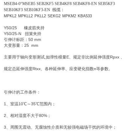
MSEB4-0°MSEB5 SEB2KF5 SEB4KF8 SEB4KF8-EN SEB5KF3
SEB10KF3 SEB10KF3-EN
线缆：
MPKL2
MPKLL2
PKLL2
SEKG2
MPKM2
KBA533
Y50/25 橡皮筋夹持
Y50/25-N 扭簧夹持
引伸计标距：50 mm
大变形量：25 mm
主要用于轴向变形测试,如弹性模量E、规定非比例延伸强度Rpxx 、
规定总延伸强度Rtxx、各种延伸率、应变硬化指数n等参数。
引伸计的工作条件：
1、室温10℃～35℃范围内；
2、相对湿度不大于80%；
3、周围无震动、无腐蚀性介质和无较强电磁场干扰的环境中；