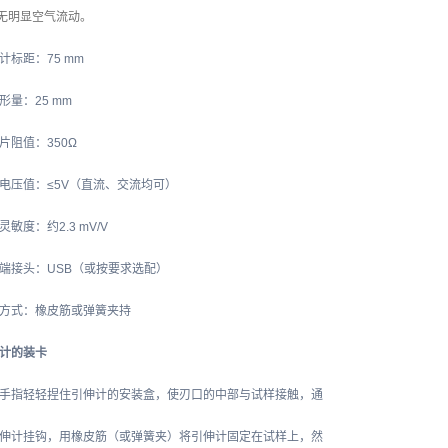
 无明显空气流动。
计标距：75 mm
形量：25 mm
片阻值：350Ω
电压值：≤5V（直流、交流均可）
灵敏度：约2.3 mV/V
端接头：USB（或按要求选配）
方式：橡皮筋或弹簧夹持
计的装卡
手指轻轻捏住引伸计的安装盒，使刃口的中部与试样接触，通
伸计挂钩，用橡皮筋（或弹簧夹）将引伸计固定在试样上，然