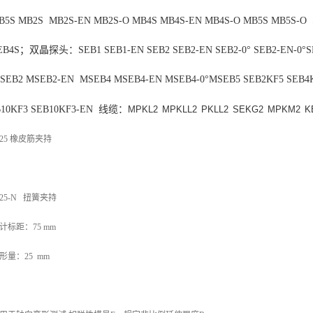
B5S MB2S MB2S-EN MB2S-O MB4S MB4S-EN MB4S-O MB5S MB5S-O
EB
4S；
双晶探头：
SEB1 SEB1-EN SEB2 SEB2-EN SEB2-0° SEB2-EN-0°S
SEB2 MSEB2-EN MSEB4 MSEB4-EN MSEB4-0°MSEB5 SEB2KF5 SEB4K
10KF3 SEB10KF3-EN
线缆：
MPKL2
MPKLL2
PKLL2
SEKG2
MPKM2
K
/25 橡皮筋夹持
/25-N 扭簧夹持
计标距：75 mm
形量：25 mm