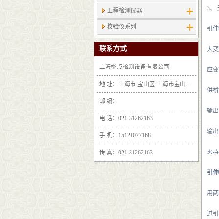
3、
工程检测仪器
校验仪系列
引伸
联系方式
大变
上海楹点检测设备有限公司
应变
地 址：上海市 宝山区 上海市宝山区沪太路6397号1-2层F25区1011室
供桥
邮 编：
输出
电 话：021-31262163
输出
手 机：15121077168
夹持
传 真：021-31262163
引伸
用两
过引