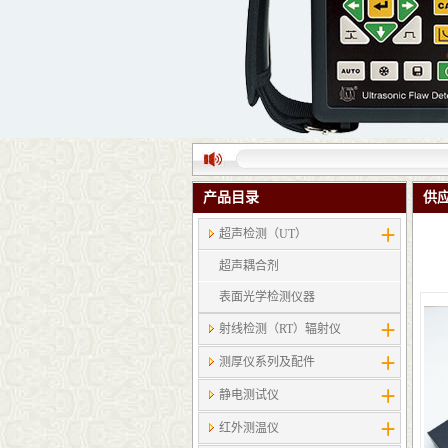
产品目录
供
超声检测（UT）
超声耦合剂
表面光学检测仪器
射线检测（RT）辐射仪
测厚仪系列及配件
静电测试仪
红外测温仪