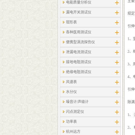
主要
电能质量分析仪
漏电开关测试仪
规定
钳形表
引伸
各种医用测试仪
1、
便携型涡流探伤仪
2、
泄漏电流测试仪
接地电阻测试仪
3、
绝缘电阻测试仪
4、
风速表
引伸
水分仪
噪音计/声级计
除满
闪点测定仪
1、
功率表
2、
杭州远方