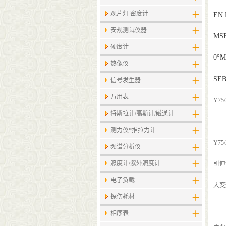
观片灯 密度计
EN 
安规测试仪器
M
S
硬度计
0°M
热像仪
SEB
信号发生器
万用表
Y75
特斯拉计/高斯计​/磁通计
测力仪*推拉力计
Y75
频谱分析仪
照度计/紫外照度计
引伸
电子负载
大变
探伤耗材
相序表