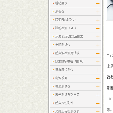
粗糙度仪
测振仪
转速表(频闪仪）
磁粉检测（MT）
示波表/示波器及附加
电阻测试仪
超声波检测用试块
Y7
LCR数字电桥（附件）
上
温湿度检测仪
器
电源系列
电池测试仪
期
激光测试系列产品
（
E
超声探伤配件
等
光纤工程检测仪表