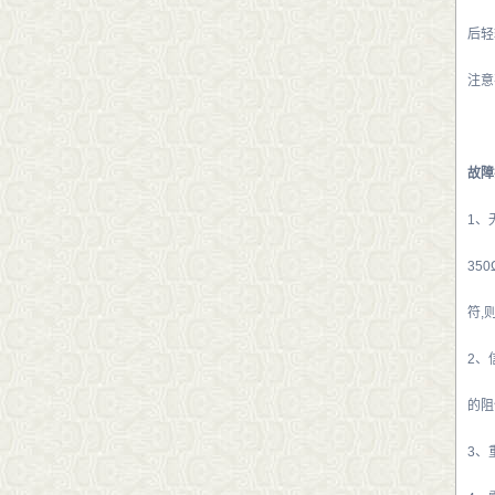
后轻
注意
故障
1、
35
符,
2、
的阻
3、