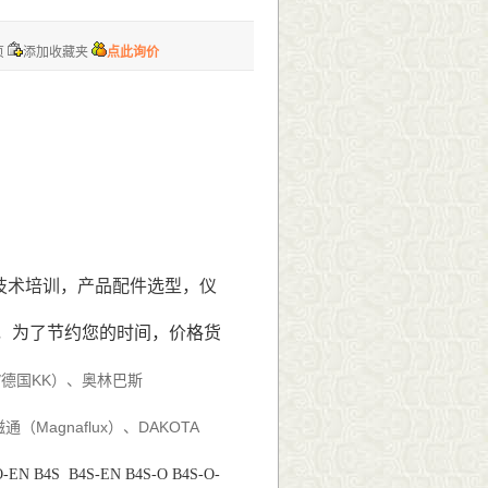
页
添加收藏夹
点此询价
技术培训，产品配件
选型
，仪
，为了节约您的时间，
价格货
德国
KK
、奥林巴斯
/
）
磁通（
Magnaflux
）、
DAKOTA
-EN B4S B4S-EN B4S-O B4S-O-