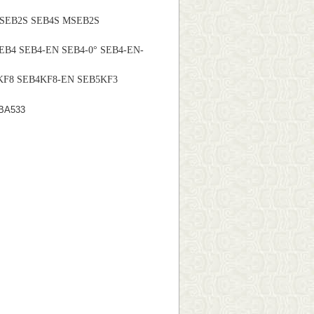
SEB2
S
SEB
4S M
SEB2
S
EB4 SEB4-EN SEB4-0° SEB4-EN-
F8 SEB4KF8-EN SEB5KF3
BA533