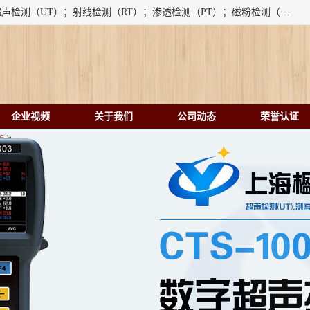
上海楹点检测设备有限公司提供的无损检测仪器设备包括：超声检测（UT）；射线检测（RT）；渗透检测（PT）；磁粉检测（MT）；涡流检测（ET）；化学用品（CH）、超声波相控阵、超声波测厚仪、超声导波、超声TOFD探伤仪、超声波探头、涡流探伤仪、涡流探头、涡流阵列、磁粉探伤机。代理以下品牌：汕超、美国GE(德国KK）、奥林巴斯（Olympus NDT）、美国磁通（Magnaflux）、DAKOTA等；
企业视频
关于我们
公司动态
荣誉认证