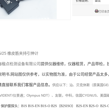
价格说明：
面议
打印本
5/25
橡皮筋夹持
引伸计
海楹点检测设备有限公司
提供仪器维修，
仪器租赁，
产品
带检
，
说明书
.网站图仅供参考，以实物图为准，
由于公司经营产品太多
请直接联系我们客服产品信息。
以下：汕、
美国
GE
供应
贝克休斯（原
VIDENT/
仪景通
Olympus NDT
）、
CYGNUS
美国
；
友联，中科，
信固
、
。
保护膜探头：
B1S B1S-EN B1S-O B2S
（
B2SISO
）
B2S-EN B2S-O B2S-O