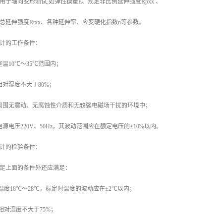
用于轴向变形测试,如弹性模量E、规定非比例延伸强度Rpxx 、
总延伸强度Rtxx、各种延伸率、应变硬化指数n等参数。
计的工作条件：
室温10℃～35℃范围内；
相对湿度不大于80%；
周围无震动、无腐蚀性介质和无较强电磁场干扰的环境中；
电源电压220V、50Hz，其波动范围应在额定电压的±10%以内。
计的检验条件：
足上面的条件外还应满足：
 温度18℃～28℃，标定时温度的波动应在±2℃以内；
 相对湿度不大于75%；