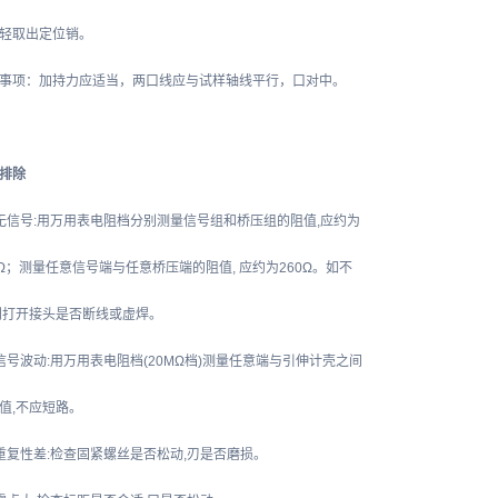
轻取出定位销。
事项：加持力应适当，两口线应与试样轴线平行，口对中。
排除
无信号:用万用表电阻档分别测量信号组和桥压组的阻值,应约为
0Ω；测量任意信号端与任意桥压端的阻值, 应约为260Ω。如不
则打开接头是否断线或虚焊。
信号波动:用万用表电阻档(20MΩ档)测量任意端与引伸计壳之间
值,不应短路。
重复性差:检查固紧螺丝是否松动,刃是否磨损。