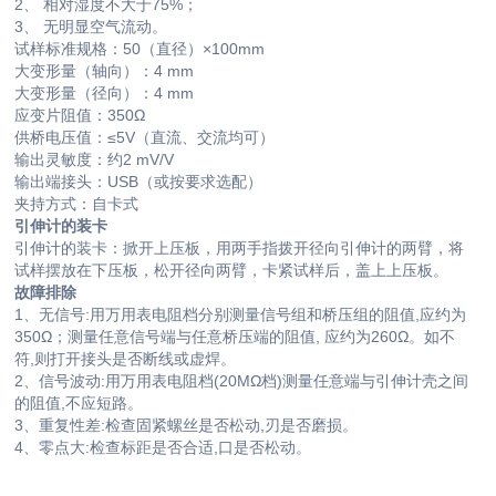
2、 相对湿度不大于75%；
3、 无明显空气流动。
试样标准规格：50（直径）×100mm
大变形量（轴向）：4 mm
大变形量（径向）：4 mm
应变片阻值：350Ω
供桥电压值：≤5V（直流、交流均可）
输出灵敏度：约2 mV/V
输出端接头：USB（或按要求选配）
夹持方式：自卡式
引伸计的装卡
引伸计的装卡：掀开上压板，用两手指拨开径向引伸计的两臂，将
试样摆放在下压板，松开径向两臂，卡紧试样后，盖上上压板。
故障排除
1、无信号:用万用表电阻档分别测量信号组和桥压组的阻值,应约为
350Ω；测量任意信号端与任意桥压端的阻值, 应约为260Ω。如不
符,则打开接头是否断线或虚焊。
2、信号波动:用万用表电阻档(20MΩ档)测量任意端与引伸计壳之间
的阻值,不应短路。
3、重复性差:检查固紧螺丝是否松动,刃是否磨损。
4、零点大:检查标距是否合适,口是否松动。