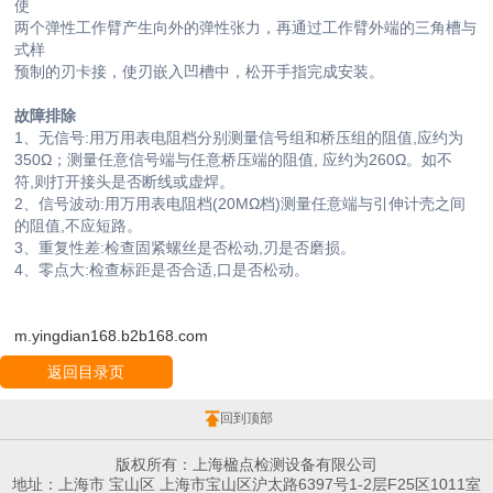
使
两个弹性工作臂产生向外的弹性张力，再通过工作臂外端的三角槽与
式样
预制的刃卡接，使刃嵌入凹槽中，松开手指完成安装。
故障排除
1、无信号:用万用表电阻档分别测量信号组和桥压组的阻值,应约为
350Ω；测量任意信号端与任意桥压端的阻值, 应约为260Ω。如不
符,则打开接头是否断线或虚焊。
2、信号波动:用万用表电阻档(20MΩ档)测量任意端与引伸计壳之间
的阻值,不应短路。
3、重复性差:检查固紧螺丝是否松动,刃是否磨损。
4、零点大:检查标距是否合适,口是否松动。
m.yingdian168.b2b168.com
返回目录页
回到顶部
版权所有：上海楹点检测设备有限公司
地址：上海市 宝山区 上海市宝山区沪太路6397号1-2层F25区1011室