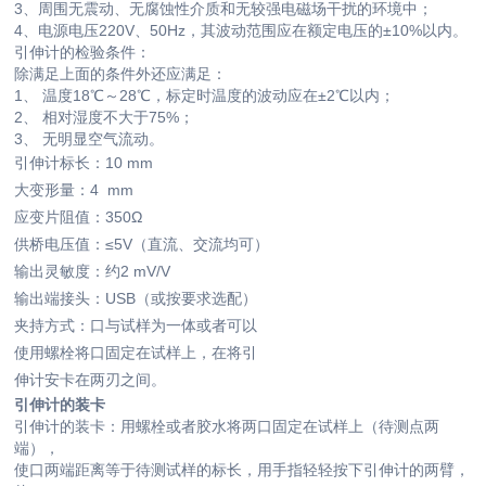
3、周围无震动、无腐蚀性介质和无较强电磁场干扰的环境中；
4、电源电压220V、50Hz，其波动范围应在额定电压的±10%以内。
引伸计的检验条件：
除满足上面的条件外还应满足：
1、 温度18℃～28℃，标定时温度的波动应在±2℃以内；
2、 相对湿度不大于75%；
3、 无明显空气流动。
引伸计
标长
：10 mm
大变形量：4 mm
应变片阻值：350Ω
供桥电压值：≤5V（直流、交流均可）
输出灵敏度：约2 mV/V
输出端接头：USB（或按要求选配）
夹持方式：
口与试样为一体或者可以
使用螺栓将口固定在试样上，在将引
伸计安卡在两刃之间。
引伸计的装卡
引伸计的装卡：用螺栓或者胶水将两口固定在试样上（待测点两
端），
使口两端距离等于待测试样的标长，用手指轻轻按下引伸计的两臂，