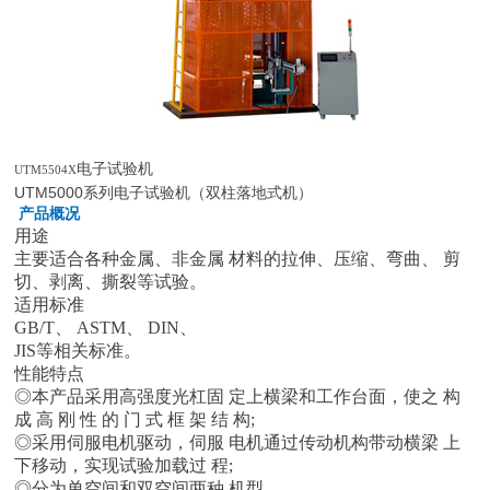
电子试验机
UTM5504X
UTM5000系列电子试验机（双柱落地式机）
产品概况
用途
主要适合各种金属、非金属 材料的拉伸、压缩、弯曲、 剪
切、剥离、撕裂等试验。
适用标准
GB/T、 ASTM、 DIN、
JIS等相关标准。
性能特点
◎本产品采用高强度光杠固 定上横梁和工作台面，使之 构
成 高 刚 性 的 门 式 框 架 结 构;
◎采用伺服电机驱动，伺服 电机通过传动机构带动横梁 上
下移动，实现试验加载过 程;
◎分为单空间和双空间两种 机型。