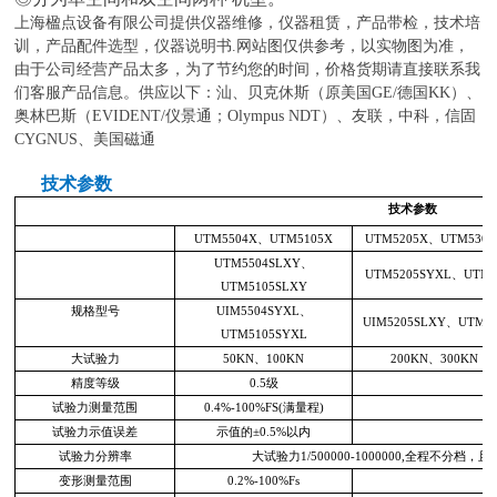
上海楹点设备有限公司提供仪器维修，仪器租赁，产品带检，技术培
训，产品配件选型，仪器说明书
.
网站图仅供参考，以实物图为准，
由于公司经营产品太多，为了节约您的时间，价格货期请直接联系我
们客服产品信息。供应以下：汕、贝克休斯（原美国
GE/
德国
KK
）、
奥林巴斯（
EVIDENT/
仪景通；
Olympus NDT
）、友联，中科，信固
CYGNUS
、美国磁通
技术参数
技术参数
UTM5504X、UTM5105X
UTM5205X、UTM5305
UTM5504SLXY、
UTM5205SYXL、UTM5
UTM5105SLXY
规格型号
UIM5504SYXL、
UIM5205SLXY、UTM5
UTM5105SYXL
大试验力
50KN、100KN
200KN、300KN
精度等级
0.5级
试验力测量范围
0.4%-100%FS(满量程)
试验力示值误差
示值的±0.5%以内
试验力分辨率
大试验力1/500000-1000000,全程不分档
变形测量范围
0.2%-100%Fs