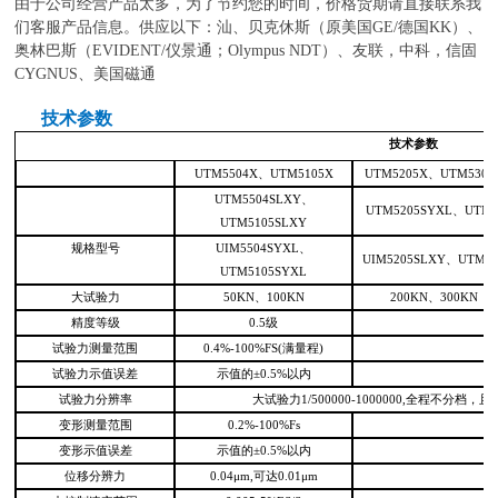
由于公司经营产品太多，为了节约您的时间，价格货期请直接联系我
们客服产品信息。供应以下：汕、贝克休斯（原美国GE/德国KK）、
奥林巴斯（EVIDENT/仪景通；Olympus NDT）、友联，中科，信固
CYGNUS、美国磁通
技术参数
技术参数
UTM5504X、UTM5105X
UTM5205X、UTM5305
UTM5504SLXY、
UTM5205SYXL、UTM5
UTM5105SLXY
规格型号
UIM5504SYXL、
UIM5205SLXY、UTM5
UTM5105SYXL
大试验力
50KN、100KN
200KN、300KN
精度等级
0.5级
试验力测量范围
0.4%-100%FS(满量程)
试验力示值误差
示值的±0.5%以内
试验力分辨率
大试验力1/500000-1000000,全程不分档
变形测量范围
0.2%-100%Fs
变形示值误差
示值的±0.5%以内
位移分辨力
0.04μm,可达0.01μm