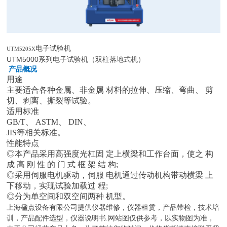
电子试验机
UTM5205X
UTM5000系列电子试验机（双柱落地式机）
产品概况
用途
主要适合各种金属、非金属 材料的拉伸、压缩、弯曲、 剪
切、剥离、撕裂等试验。
适用标准
GB/T、 ASTM、 DIN、
JIS等相关标准。
性能特点
◎本产品采用高强度光杠固 定上横梁和工作台面，使之 构
成 高 刚 性 的 门 式 框 架 结 构;
◎采用伺服电机驱动，伺服 电机通过传动机构带动横梁 上
下移动，实现试验加载过 程;
◎分为单空间和双空间两种 机型。
上海楹点设备有限公司提供仪器维修，仪器租赁，产品带检，技术培
训，产品配件选型，仪器说明书.网站图仅供参考，以实物图为准，