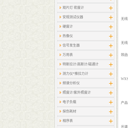
观片灯 密度计
安规测试仪器
无线
硬度计
热像仪
无线
信号发生器
万用表
效函
特斯拉计/高斯计​/磁通计
测力仪*推拉力计
WX
频谱分析仪
照度计/紫外照度计
电子负载
产品
探伤耗材
相序表
光谱