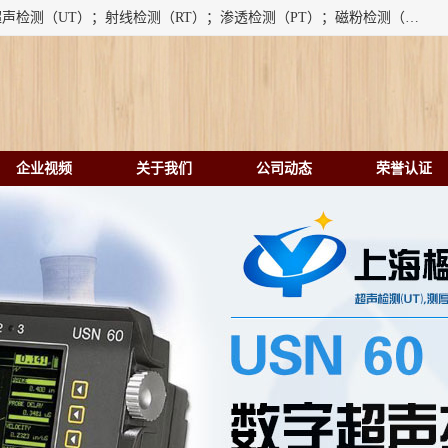
上海楹点检测设备有限公司提供的无损检测仪器设备包括：超声检测（UT）；射线检测（RT）；渗透检测（PT）；磁粉检测（MT）；涡流检测（ET）；化学用品（CH）、超声波相控阵、超声波测厚仪、超声导波、超声TOFD探伤仪、超声波探头、涡流探伤仪、涡流探头、涡流阵列、磁粉探伤机。代理以下品牌：汕超、美国GE(德国KK）、奥林巴斯（Olympus NDT）、美国磁通（Magnaflux）、DAKOTA等；
企业视频
关于我们
公司动态
荣誉认证