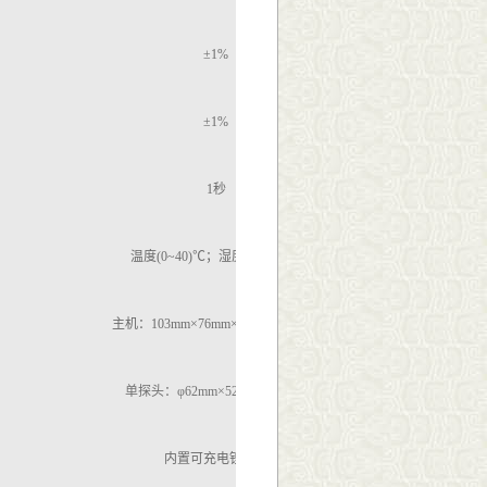
±1%
±1%
1秒
温度(0~40)℃；湿度＜85％RH
主机：103mm×76mm×43mm；0.15kg
单探头：φ62mm×52mm；0.23
kg
内置可充电锂电池