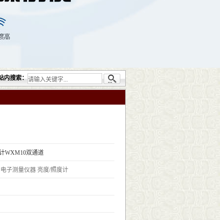
测（RT）；渗透检测（PT）；磁粉检测（MT）；涡流检测（ET）；化学用品（CH）
站内搜索：
计WXM10双通道
电子测量仪器
亮度/照度计