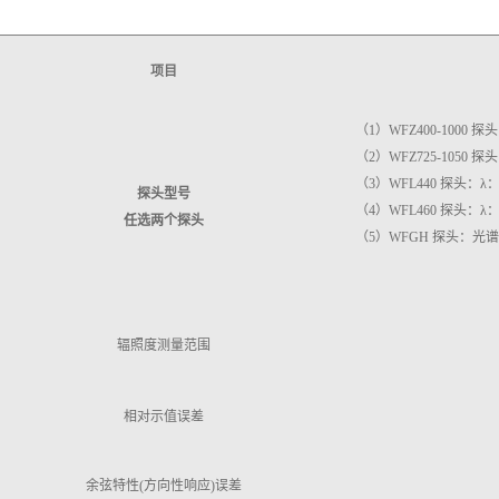
项目
（1）WFZ400-1000 探头
（2）WFZ725-1050 探
（3）WFL440 探头：λ：(
探头型号
（4）WFL460 探头：λ：(
任选两个探头
（5）WFGH 探头：
辐照度测量范围
相对示值误差
余弦特性(方向性响应)误差