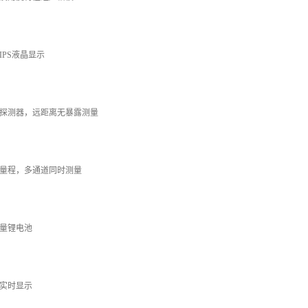
IPS液晶显示
探测器，远距离无暴露测量
量程，多通道同时测量
量锂电池
实时显示