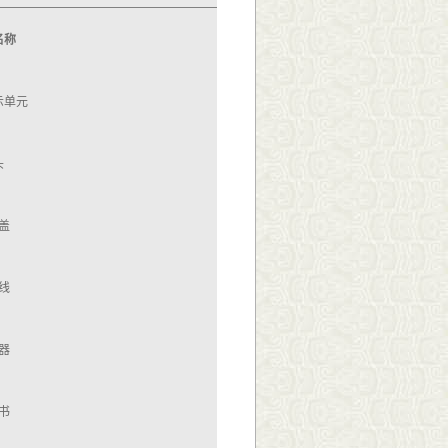
名称
件数
示单元
1
头
2
盖
2
线
2
器
2
书
1