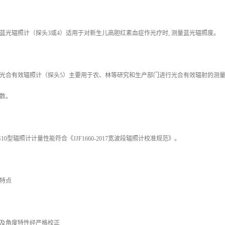
蓝光辐照计（探头3或4）适用于对新生儿高胆红素血症作光疗时, 测量蓝光辐照度。
光合有效辐照计（探头5）主要用于农、林等研究和生产部门进行光合有效辐射的测
数。
S10型辐照计计量性能符合《JJF1660-2017宽波段辐照计校准规范》。
特点
及角度特性经严格校正