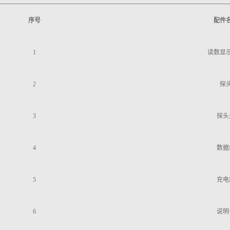
序号
配件
1
读数显
2
探
3
探头
4
数据
5
充电
6
说明