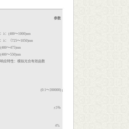
参数
：λ：(400～1000)nm
头：λ：（725～1050)nm
400～475)nm
400～550)nm
光谱响应特性：模拟光合有效函数
2
(0.1～200000
) μW/cm
±5％
4%