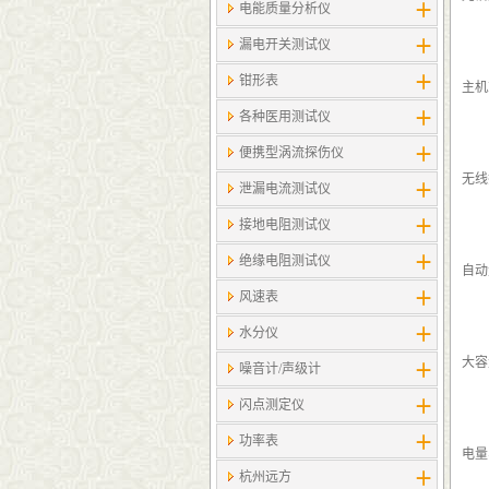
电能质量分析仪
漏电开关测试仪
钳形表
主机
各种医用测试仪
便携型涡流探伤仪
无线
泄漏电流测试仪
接地电阻测试仪
绝缘电阻测试仪
自动
风速表
水分仪
大容
噪音计/声级计
闪点测定仪
功率表
电量
杭州远方