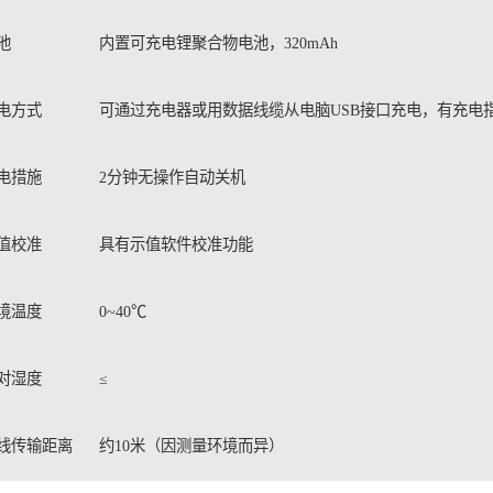
池
内置可充电锂聚合物电池，320mAh
电方式
可通过充电器或用数据线缆从电脑USB接口充电，有充电
电措施
2分钟无操作自动关机
值校准
具有示值软件校准功能
境温度
0~40℃
对湿度
≤
线传输距离
约10米（因测量环境而异）