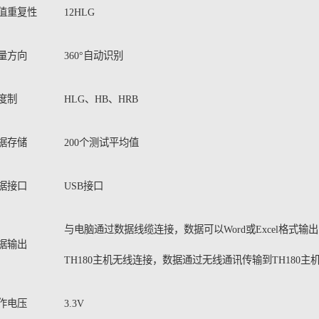
值重复性
12HLG
量方向
360°自动识别
度制
HLG、HB、HRB
据存储
200个测试平均值
据接口
USB接口
与电脑通过数据线缆连接，数据可以Word或Excel格式输
据输出
TH180主机无线连接，数据通过无线通讯传输到TH180主
作电压
3.3V