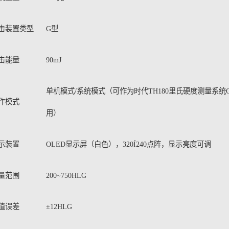
击装置类型
G型
击能量
90mJ
单机模式/系统模式（可作为时代TH180里氏硬度测量系统
作模式
用）
示装置
OLED显示屏（白色），320Í240点阵，显示亮度可调
量范围
200~750HLG
值误差
±12HLG