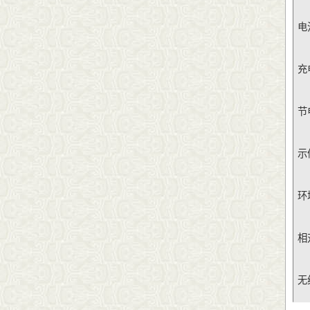
电
充
节
示
环
相
无