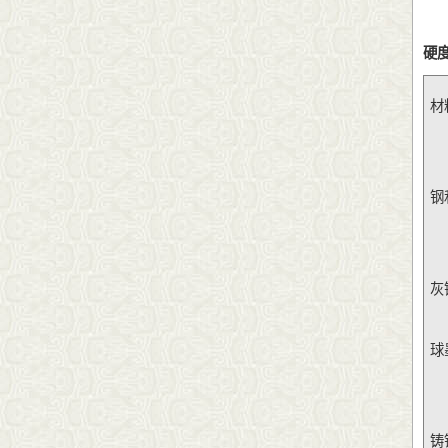
硬
材
钢和
灰铸
球墨
铸铝