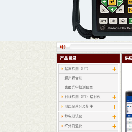
产品目录
供
超声检测（UT）
超声耦合剂
表面光学检测仪器
射线检测（RT）辐射仪
测厚仪系列及配件
静电测试仪
红外测温仪