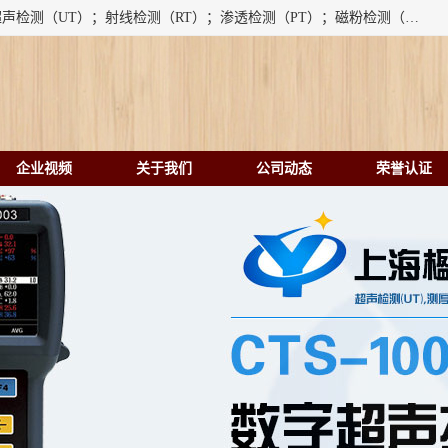
上海楹点检测设备有限公司提供的无损检测仪器设备包括：超声检测（UT）；射线检测（RT）；渗透检测（PT）；磁粉检测（MT）；涡流检测（ET）；化学用品（CH）、超声波相控阵、超声波测厚仪、超声导波、超声TOFD探伤仪、超声波探头、涡流探伤仪、涡流探头、涡流阵列、磁粉探伤机。代理以下品牌：汕超、美国GE(德国KK）、奥林巴斯（Olympus NDT）、美国磁通（Magnaflux）、DAKOTA等；
企业视频
关于我们
公司动态
荣誉认证