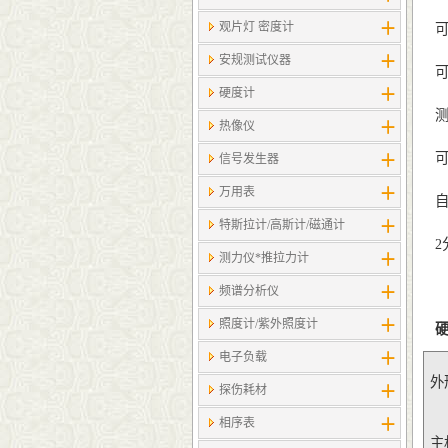
观片灯 密度计
可
安规测试仪器
可
硬度计
测量
热像仪
可
信号发生器
万用表
自
特斯拉计/高斯计​/磁通计
2
测力仪*推拉力计
频谱分析仪
照度计/紫外照度计
电子负载
外
探伤耗材
相序表
主