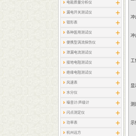
电能质量分析仪
漏电开关测试仪
冲
钳形表
各种医用测试仪
冲
便携型涡流探伤仪
泄漏电流测试仪
工
接地电阻测试仪
绝缘电阻测试仪
风速表
显
水分仪
噪音计/声级计
测
闪点测定仪
示
功率表
杭州远方