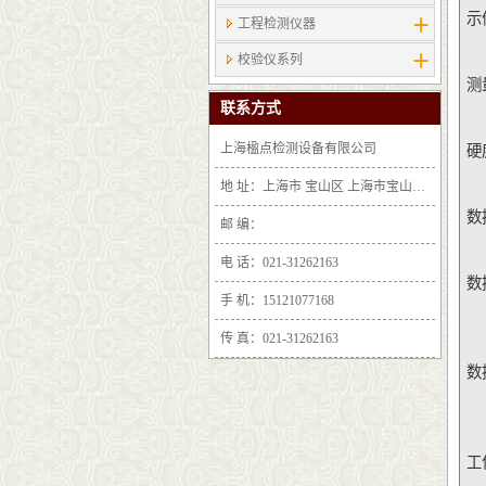
示
工程检测仪器
校验仪系列
测
联系方式
上海楹点检测设备有限公司
硬
地 址：上海市 宝山区 上海市宝山区沪太路6397号1-2层F25区1011室
数
邮 编：
电 话：021-31262163
数
手 机：15121077168
传 真：021-31262163
数
工