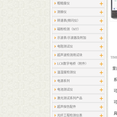
粗糙度仪
测振仪
转速表(频闪仪）
磁粉检测（MT）
示波表/示波器及附加
电阻测试仪
超声波检测用试块
TI
LCR数字电桥（附件）
里
温湿度检测仪
系统
电源系列
电池测试仪
可
激光测试系列产品
可
超声探伤配件
具
光纤工程检测仪表