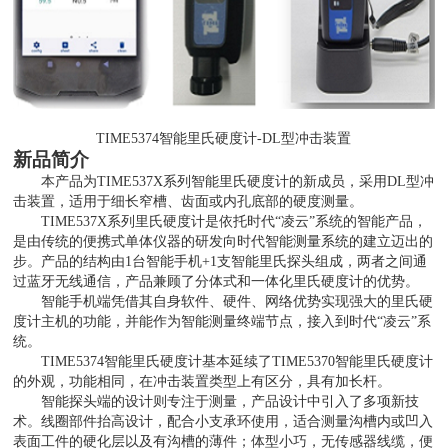
TIME5374智能里氏硬度计-DL型冲击装置
新品简介
本产品为
TIME537X系列智能里氏硬度计的新成员，采用DL型冲
击装置，适用于细长窄槽、齿面或内孔底部的硬度测量。
TIME537X系列里氏硬度计是依托时代“凌云”系统的智能产品，
是由传统的便携式单体仪器的研发向时代智能测量系统的建立迈出的
步。产品的结构由1台智能手机+1支智能里氏探头组成，两者之间通
过蓝牙无线通信，产品兼顾了分体式和一体化里氏硬度计的优势。
智能手机端凭借其自身软件、硬件、网络优势实现强大的里氏硬
度计主机的功能，并能作为智能测量终端节点，接入到时代
“凌云”系
统。
TIME5374智能里氏硬度计基本延续了TIME5370智能里氏硬度计
的外观，功能相同，在冲击装置类型上有区分，具有加长杆。
智能探头端的设计则专注于测量，产品设计中引入了多项新技
术。线圈部件抬高设计，配合小支承环使用，适合测量沟槽内或凹入
表面工件的硬化层以及有沟槽的薄件；体型小巧，无传感器线缆，便