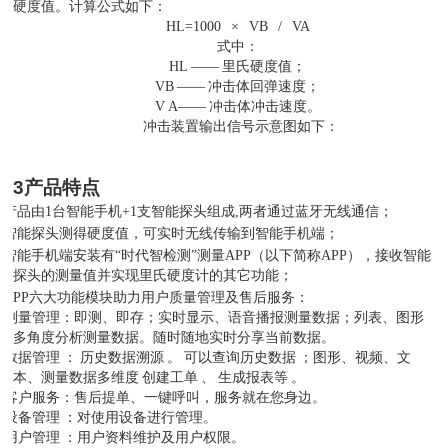
硬度值。计算公式如下：
HL=1000
×
VB
/
VA
式中：
HL
——
里氏硬度值；
VB
——
冲击体回弹速度；
V
A——
冲击体冲击速度。
冲击装置输出信号示意图如下：
3
产品特点
产品由
1台智能手机+1支智能探头组成,两者通过蓝牙无线通信；
智能探头测得硬度值，可实时无线传输到智能手机端；
智能手机端安装有
“时代智检测”测量APP（以下简称APP），接收智能
探头的测量值并实现里氏硬度计的其它功能；
APP六大功能模块助力用户质量管理及售后服务：
)
测量管理：即测、即存；实时显示、语音播报测量数据；列表、图形
多角度分析测量数据。随时随地实时分享当前数据。
)
数据管理
：
历史数据溯源
。
可以查询历史数据
；图形、视频、文
本、测量数据多维度
创建工单
、
生成报表等
。
)
客户服务：售后提单、一键呼叫，服务就在您身边。
)
设备管理
：对使用设备进行管理。
)
用户管理
：用户资料维护及用户权限。