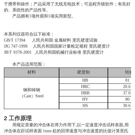
于携带和操作；产品采用了无线充电技术；可远程升级软件；有良好
的、系统性的产品性等。
产品拥有
1项外观和1项实用新型。
本系列仪器符合以下标准：
GB/T 17394
人民共和国
金属材料
里氏硬度试验
JJG 747-1999
人民共和国国家计量检定规程
里氏硬度计
JB/T 9378-2001
人民共和国机械行业标准
里氏硬度计
本产品适用范围：
材料
硬度制
转换
HB
81
～
HRC
20.6
钢和铸钢
HRB
37.0
（
Cast）Steel
HV
80
～
HS
30.6
2
工作原理
用规定质量的冲击体在弹力作用下
,以一定速度冲击试样表面,用
冲击体在距试样表面
1mm
处的回弹速度与冲击速度的比值计算里氏