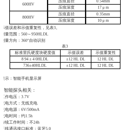
压痕直径
0.54mm
600HV
压痕深度
17
μ
m
压痕直径
0.35mm
800HV
压痕深度
10
μ
m
示值误差和示值重复性，见表
3。
测量范围：
560～950HLDL
测量方向：
360°自动识别
表
3
标准里氏硬度块硬度值
示值误差
示值重复性
8
94
±
4
0HLDL
±12
HL
DL
12
HL
DL
736±40HLDL
±12
HL
DL
12
HL
DL
显示：智能手机显示屏
智能探头相关：
工作电压：
3.7V
充电方式：无线充电
充电电源：
6V/500mA
充电时间：约
1.5h
持续工作时间：不
24h
无线通讯接口标准：蓝牙
5.0