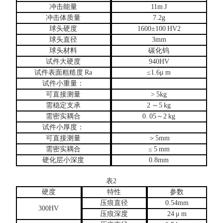
冲击能量
11m
J
冲击体质量
7.2g
球头硬度
1600±100
HV2
球头直径
3mm
球头材料
碳化钨
试件大硬度
940HV
试件表面粗糙度
Ra
≤1.6μ
m
试件小重量：
可直接测量
>
5kg
需稳定支承
2
～
5
kg
需密实耦合
0.
05～2
kg
试件小厚度：
可直接测量
＞
5mm
需密实耦合
≤
5
mm
硬化层小深度
0.8mm
表
2
硬度
特性
参数
压痕直径
0.54mm
300HV
压痕深度
24
μ
m