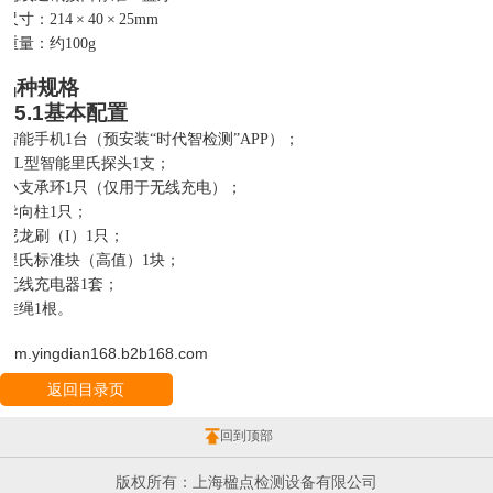
尺寸：
214
×
40
×
25mm
重量：约
100g
品种规格
5.1
基本配置
智能手机
1台（预安装“时代智检测”APP）；
DL型智能里氏探头1支；
小支承环
1只（仅用于无线充电）；
导向柱
1只；
尼龙刷（
I）1只；
里氏标准块（高值）
1块；
无线充电器
1套；
挂绳
1根。
m.yingdian168.b2b168.com
返回目录页
回到顶部
版权所有：上海楹点检测设备有限公司