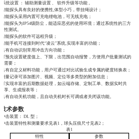
)
系统设置
：
辅助测量设置
、
软件升级等功能
。
智能探头具有良好的便携性
,体型小巧，带挂绳设计；
智能探头采用内置可充电锂电池，可无线充电；
智能探头为
IP54级防尘，能适应恶劣的使用环境；通过系统性的三方
性测试。
智能探头的软件可远程升级；
智能手机可连接到时代
“凌云”系统,实现丰富的功能；
具有自动识别常用冲击方向功能；
可预先设置硬度值上、下限，出范围自动报警，方便用户批量测试的
需要；
具有自定义材料功能，用户可通过对比试验生成专属的硬度转换表；
测量记录可添加图片、视频、定位等多类型的附加信息；
可实现丰富的后期数据处理，如云端存储、定制工单、数据实时共
享、生成报表等；
具有自动关机功能，且自动关机时长可调
或者关闭该功能。
4
技术参数
冲击装置：
DL
型；
冲击装置特性和测量要求见表
1，球头压痕尺寸见表2；
表
1
特性
参数