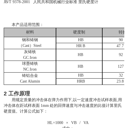
JB/T 9378-2001
人民共和国机械行业标准
里氏硬度计
本产品适用范围：
材料
硬度制
转换
钢和铸钢
HB
90
～
（
Cast）Steel
HR
B
47.7
灰铸铁
HB
92
～
GC.Iron
球墨铸铁
HB
127
NC.Iron
HB
32
～
铸铝合金
Cast Alumin
HRB
23.8
2
工作原理
用规定质量的冲击体在弹力作用下
,以一定速度冲击试样表面,用
冲击体在距试样表面
1mm
处的回弹速度与冲击速度的比值计算里氏
硬度值。计算公式如下：
HL=1000
×
VB
/
VA