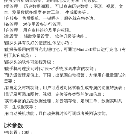
多角度分析测量数据。随时随地实时分享当前数据。
)
数据管理
：
历史数据溯源
。
可以查询历史数据
；图形、视频、文
本、测量数据多维度
创建工单
、
生成报表等
。
)
客户服务：售后提单、一键呼叫，服务就在您身边。
)
设备管理
：对使用设备进行管理。
)
用户管理
：用户资料维护及用户权限。
)
系统设置
：
辅助测量设置
、
软件升级等功能
。
智能探头具有良好的便携性
,体型小巧；
智能探头采用内置可充电锂电池，可通过
MiniUSB插口进行充电（有
别于其它成员）；
智能探头的软件可远程升级；
智能手机可连接到时代
“凌云”系统,实现丰富的功能；
可预先设置硬度值上、下限，出范围自动报警，方便用户批量测试的
需要；
具有自定义材料功能，用户可通过对比试验生成专属的硬度转换表；
测量记录可添加图片、视频、定位等多类型的附加信息；
可实现丰富的后期数据处理，如云端存储、定制工单、数据实时共
享、生成报表等；
具有自动关机功能，且自动关机时长可调
或者关闭该功能。
4
技术参数
冲击装置：
G型；