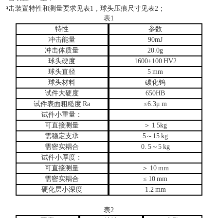
冲击装置特性和测量要求见表
1，球头压痕尺寸见表2；
表
1
特性
参数
冲击能量
90mJ
冲击体质量
20.0g
球头硬度
1600±100
HV2
球头直径
5
mm
球头材料
碳化钨
试件大硬度
650HB
试件表面粗糙度
Ra
≤6.3μ
m
试件小重量：
可直接测量
＞
1
5kg
需稳定支承
5～15
kg
需密实耦合
0.
5～5
kg
试件小厚度：
可直接测量
＞
10
mm
需密实耦合
≤
10
mm
硬化层小深度
1.2
mm
表
2