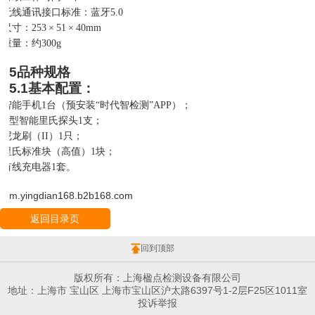
无线通讯接口标准：蓝牙
5.0
尺寸：
253
×
51
×
40mm
重量：约
300g
5
品种规格
5.1
基本配置：
智能手机
1台（预安装“时代智检测”APP）；
G型智能里氏探头1支；
尼龙刷（
II）1只；
里氏标准块（高值）
1块；
有线充电器
1套。
m.yingdian168.b2b168.com
返回目录页
回到顶部
版权所有：上海楹点检测设备有限公司
地址：上海市 宝山区 上海市宝山区沪太路6397号1-2层F25区1011室
投诉举报