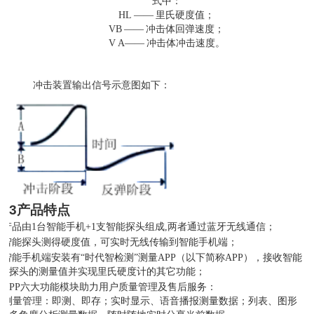
式中：
HL
——
里氏硬度值；
VB
——
冲击体回弹速度；
V
A——
冲击体冲击速度。
冲击装置输出信号示意图如下：
3
产品特点
产品由
1台智能手机+1支智能探头组成,两者通过蓝牙无线通信；
智能探头测得硬度值，可实时无线传输到智能手机端；
智能手机端安装有
“时代智检测”测量APP（以下简称APP），接收智能
探头的测量值并实现里氏硬度计的其它功能；
APP六大功能模块助力用户质量管理及售后服务：
)
测量管理：即测、即存；实时显示、语音播报测量数据；列表、图形