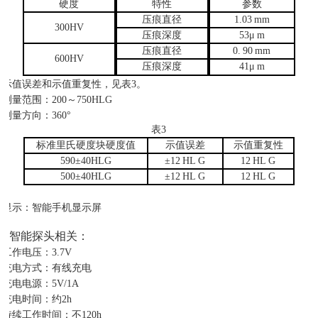
硬度
特性
参数
压痕直径
1.03
mm
300HV
压痕深度
53μ
m
压痕直径
0.
90
mm
600HV
压痕深度
41μ
m
示值误差和示值重复性，见表
3。
测量范围：
200～750HLG
测量方向：
360°
表
3
标准里氏硬度块硬度值
示值误差
示值重复性
590±40HLG
±12
HL
G
12
HL
G
500±40HLG
±12
HL
G
12
HL
G
显示：智能手机显示屏
智能探头相关：
工作电压：
3.7V
充电方式：有线充电
充电电源：
5V/1A
充电时间：约
2h
持续工作时间：不
120h