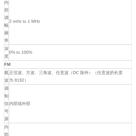
内
部
调
2 mHz to 1 MHz
幅
频
率
深
0% to 100%
度
FM
载
正弦波、方波、三角波、任意波（DC 除外）（任意波的长度
波
为 8192）
调
制
信
内部或外部
号
源
内
部