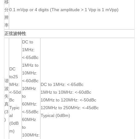
移
分
0.1 mVpp or 4 digits (The amplitude > 1 Vpp is 1 mVpp)
辨
率
正弦波特性
DC to
1MHz:
<-65dBc
1MHz to
DC
10MHz:
to25
谐
<-60dBc
MHz:
DC to 1MHz: <-65dBc
波
10MHz
<-50d
1MHz to 10MHz: <-60dBc
失
to
Bc
10MHz to 120MHz: <-50dBc
真
60MHz:
Typic
120MHz to 250MHz: <-45dBc
(3
<-55dBc
al
Typical (0dBm)
)
60MHz
(0dB
to
m)
100MHz: