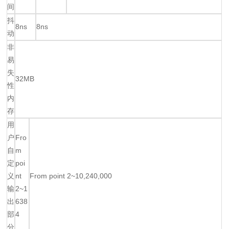
间
抖
8ns
8ns
动
非
易
失
32MB
性
内
存
用
户
Fro
自
m
定
poi
义
nt
From point 2~10,240,000
输
2~1
出
638
部
4
分