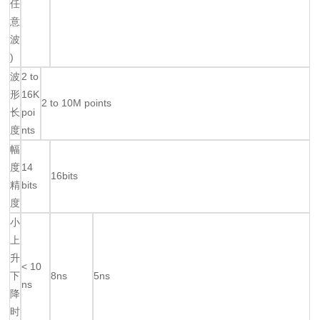
任
意
波
)
波
2 to
形
16K
2 to 10M points
长
poi
度
nts
幅
度
14
16bits
精
bits
度
小
上
升
< 10
下
8ns
5ns
ns
降
时