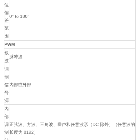
位
偏
0° to 180°
差
范
围
PWM
载
脉冲波
波
调
制
信
内部或外部
号
源
内
部
调
正弦波、方波、三角波、噪声和任意波形（DC 除外）（任意波的
制
长度为 8192）
波