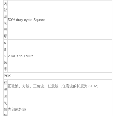
内
部
调
50% duty cycle Square
制
波
形
A
S
K
2 mHz to 1MHz
频
率
PSK
载
正弦波、方波、三角波、任意波（任意波的长度为 8192）
波
调
制
信
内部或外部
号