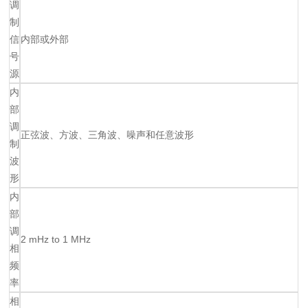
调
制
信
内部或外部
号
源
内
部
调
正弦波、方波、三角波、噪声和任意波形
制
波
形
内
部
调
2 mHz to 1 MHz
相
频
率
相