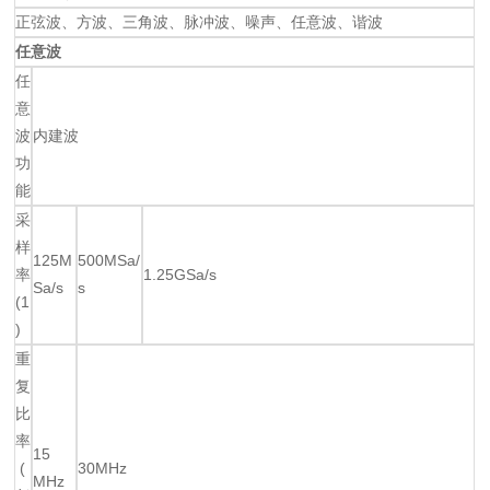
正弦波、方波、三角波、脉冲波、噪声、任意波、谐波
任意波
任
意
波
内建波
功
能
采
样
125M
500MSa/
率
1.25GSa/s
Sa/s
s
(1
)
重
复
比
率
15
(
30MHz
MHz