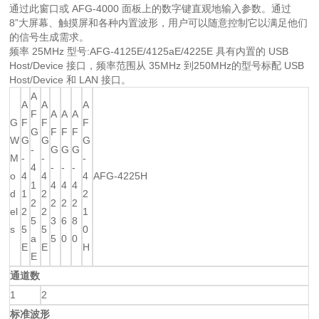
通过此窗口或 AFG-4000 面板上的数字键直观地输入参数。通过
8”大屏幕、触摸屏和各种内置波形，用户可以随意控制它以满足他们
的信号生成需求。
频率 25MHz 型号:AFG-4125E/4125aE/4225E 具有内置的 USB
Host/Device 接口，频率范围从 35MHz 到250MHz的型号标配 USB
Host/Device 和 LAN 接口。
A
A
A
A
F
A
A
A
G
F
F
F
G
F
F
F
W
G
G
G
-
G
G
G
M
-
-
-
4
-
-
-
o
4
4
4
AFG-4225H
1
4
4
4
d
1
2
2
2
2
2
2
el
2
2
1
5
3
6
8
s
5
5
0
a
5
0
0
E
E
H
E
通道数
1
2
标准波形