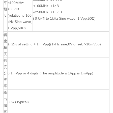
平
≤100MHz:
≤160MHz: ±1dB
坦
±0.5dB
≤250MHz: ±1.5dB
度
(relative to 100
(典型值 to 1kHz Sine wave, 1 Vpp,50Ω)
kHz Sine wave,
1 Vpp,50Ω)
幅
度
± (2% of setting + 1 mVpp)(1kHz sine,0V offset, >10mVpp)
精
度
幅
度
分
0.1mVpp or 4 digits (The amplitude ≥ 1Vpp is 1mVpp)
辨
率
输
出
50Ω (Typical)
阻
抗