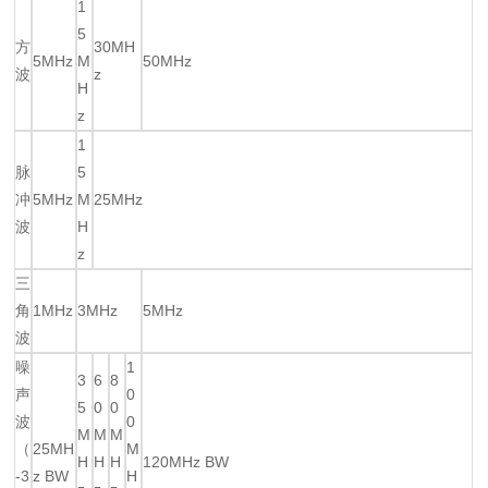
1
5
方
30MH
5MHz
M
50MHz
波
z
H
z
1
脉
5
冲
5MHz
M
25MHz
波
H
z
三
角
1MHz
3MHz
5MHz
波
噪
1
3
6
8
声
0
5
0
0
波
0
M
M
M
（
25MH
M
H
H
H
120MHz BW
-3
z BW
H