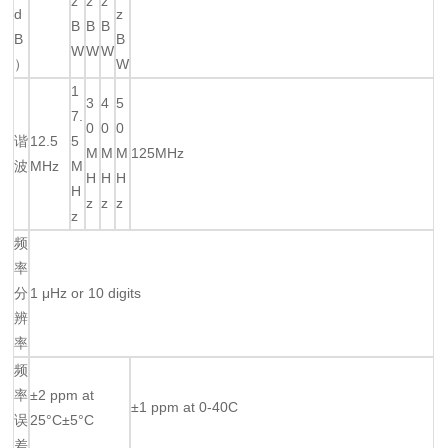
z
z
z
d
z
B
B
B
B
B
W
W
W
）
W
1
3
4
5
7.
0
0
0
谐
12.5
5
M
M
M
125MHz
波
MHz
M
H
H
H
H
z
z
z
z
频
率
分
1 μHz or 10 digits
辨
率
频
率
±2 ppm at
±1 ppm at 0-40C
误
25°C±5°C
差