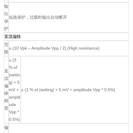
输
出
短路保护，过载时输出自动断开
保
护
直流偏移
范
± (10 Vpk – Amplitude Vpp / 2),(High resistance)
围
± (3
% of
直
|settin
流
g| + 5
偏
mV +
± (1 % of |setting| + 5 mV + amplitude Vpp * 0.5%)
移
amplit
精
ude
度
Vpp *
0.5%)
偏