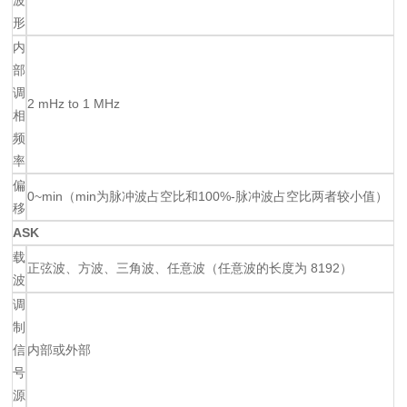
形
内
部
调
2 mHz to 1 MHz
相
频
率
偏
0~min（min为脉冲波占空比和100%-脉冲波占空比两者较小值）
移
ASK
载
正弦波、方波、三角波、任意波（任意波的长度为 8192）
波
调
制
信
内部或外部
号
源