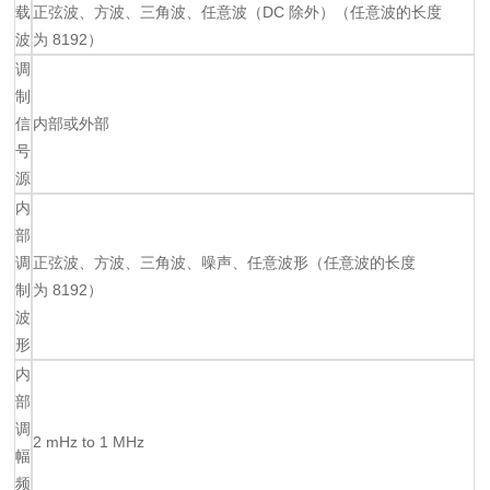
载
正弦波、方波、三角波、任意波（DC 除外）（任意波的长度
波
为 8192）
调
制
信
内部或外部
号
源
内
部
调
正弦波、方波、三角波、噪声、任意波形（任意波的长度
制
为 8192）
波
形
内
部
调
2 mHz to 1 MHz
幅
频