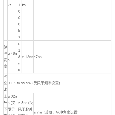
ks
1
ks
0
0
0
k
s
≥
脉
1
冲
≥ 48n
8
≥ 12ns
≥7ns
宽
s
n
度
s
占
空
0.1% to 99.9% (受限于频率设置)
比
上
≥ 32n
升
s (受
≥ 8ns (受
下
限于
限于脉冲
≥ 7ns (受限于脉冲宽度设置)