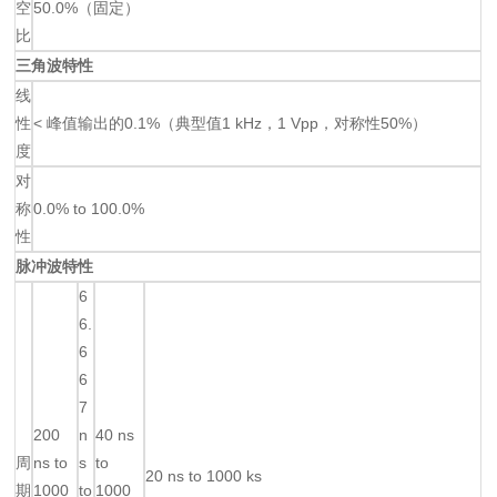
空
50.0%（固定）
比
三角波特性
线
性
< 峰值输出的0.1%（典型值1 kHz，1 Vpp，对称性50%）
度
对
称
0.0% to 100.0%
性
脉冲波特性
6
6.
6
6
7
200
n
40 ns
周
ns to
s
to
20 ns to 1000 ks
期
1000
to
1000