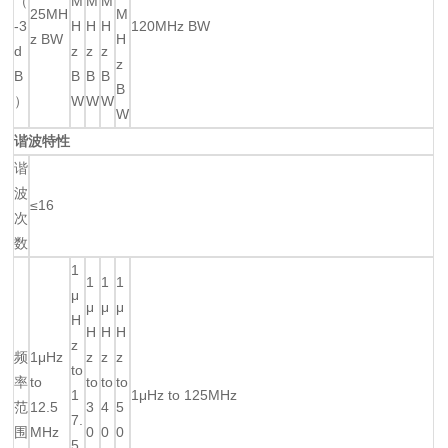
（
M
M
M
25MH
M
-3
H
H
H
120MHz BW
z BW
H
d
z
z
z
z
B
B
B
B
B
）
W
W
W
W
谐波特性
谐
波
≤16
次
数
1
1
1
1
μ
μ
μ
μ
H
H
H
H
z
频
1μHz
z
z
z
to
率
to
to
to
to
1
1μHz to 125MHz
范
12.5
3
4
5
7.
围
MHz
0
0
0
5