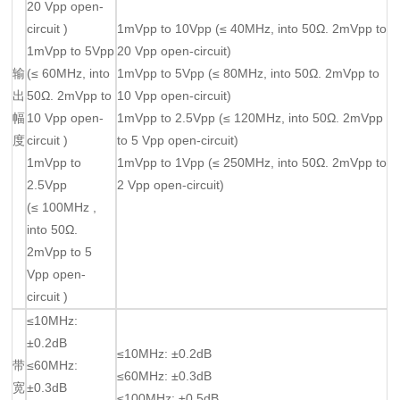
20 Vpp open-
circuit )
1mVpp to 10Vpp (≤ 40MHz, into 50Ω. 2mVpp to
1mVpp to 5Vpp
20 Vpp open-circuit)
输
(≤ 60MHz, into
1mVpp to 5Vpp (≤ 80MHz, into 50Ω. 2mVpp to
出
50Ω. 2mVpp to
10 Vpp open-circuit)
幅
10 Vpp open-
1mVpp to 2.5Vpp (≤ 120MHz, into 50Ω. 2mVpp
度
circuit )
to 5 Vpp open-circuit)
1mVpp to
1mVpp to 1Vpp (≤ 250MHz, into 50Ω. 2mVpp to
2.5Vpp
2 Vpp open-circuit)
(≤ 100MHz ,
into 50Ω.
2mVpp to 5
Vpp open-
circuit )
≤10MHz:
±0.2dB
≤10MHz: ±0.2dB
带
≤60MHz:
≤60MHz: ±0.3dB
宽
±0.3dB
≤100MHz: ±0.5dB