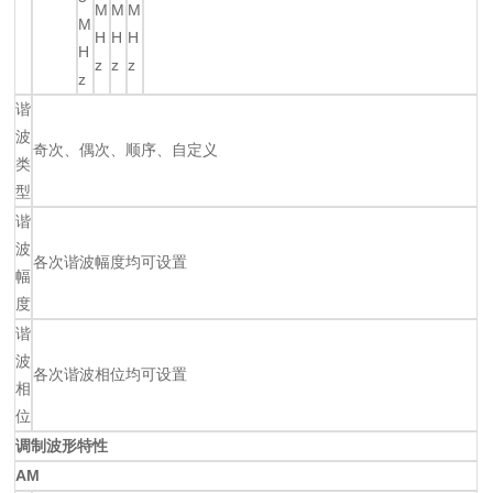
M
M
M
M
H
H
H
H
z
z
z
z
谐
波
奇次、偶次、顺序、自定义
类
型
谐
波
各次谐波幅度均可设置
幅
度
谐
波
各次谐波相位均可设置
相
位
调制波形特性
AM