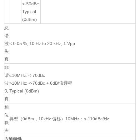
<-50dBc
Typical
(0dBm)
总
谐
波
< 0.05 %, 10 Hz to 20 kHz, 1 Vpp
失
真
非
谐
≤10MHz: <-70dBc
波
>10MHz: <-70dBc + 6dB/倍频程
失
Typical (0dBm)
真
相
位
典型（0dBm，10kHz 偏移）10MHz：≤-110dBc/Hz
噪
声
方波特性