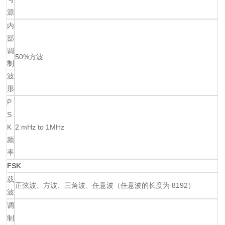
源
内
部
调
50%方波
制
波
形
P
S
K
2 mHz to 1MHz
频
率
FSK
载
正弦波、方波、三角波、任意波（任意波的长度为 8192）
波
调
制