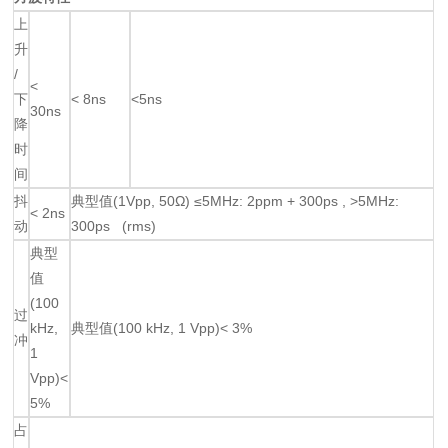
上
升
/
<
下
< 8ns
<5ns
30ns
降
时
间
抖
典型值(1Vpp, 50Ω) ≤5MHz: 2ppm + 300ps , >5MHz:
< 2ns
动
300ps (rms)
典型
值
(100
过
kHz,
典型值(100 kHz, 1 Vpp)< 3%
冲
1
Vpp)<
5%
占