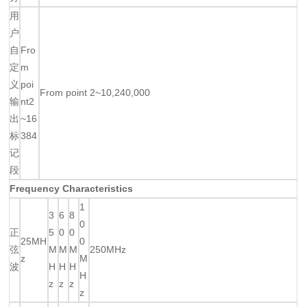
用
户
自
Fro
定
m
义
poi
From point 2~10,240,000
输
nt2
出
~16
标
384
记
段
Frequency Characteristics
1
3
6
8
0
正
5
0
0
25MH
0
弦
M
M
M
250MHz
z
M
波
H
H
H
H
z
z
z
z