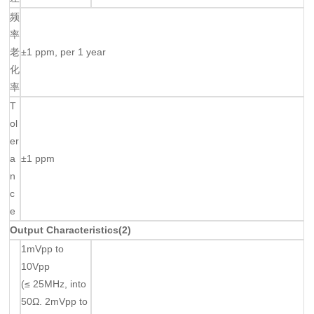
频
率
老
±1 ppm, per 1 year
化
率
T
ol
er
a
±1 ppm
n
c
e
Output Characteristics(2)
1mVpp to
10Vpp
(≤ 25MHz, into
50Ω. 2mVpp to