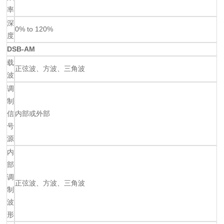
率
深
0% to 120%
度
DSB-AM
载
正弦波、方波、三角波
波
调
制
信
内部或外部
号
源
内
部
调
正弦波、方波、三角波
制
波
形