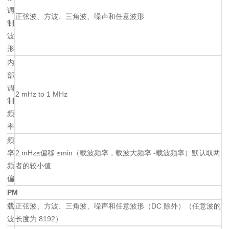
调
正弦波、方波、三角波、噪声和任意波形
制
波
形
内
部
调
2 mHz to 1 MHz
制
频
率
频
率
2 mHz≤偏移 ≤min（载波频率，载波大频率 -载波频率）默认取两
频
者的较小值
偏
PM
载
正弦波、方波、三角波、噪声和任意波形（DC 除外）（任意波的
波
长度为 8192）