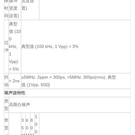
降
脉冲
宽度设
时
宽度
置)
间
设置)
典型
值 (10
0
过
kHz,
典型值 (100 kHz, 1 Vpp) < 3%
冲
1
Vpp)
< 5%
抖
≤5MHz: 2ppm + 300ps, >5MHz: 300ps(rms), 典型
< 2ns
动
值 (1Vpp, 50Ω)
噪声波特性
类
高斯白噪声
型
1
带
3
6
8
0
宽
5
0
0
0