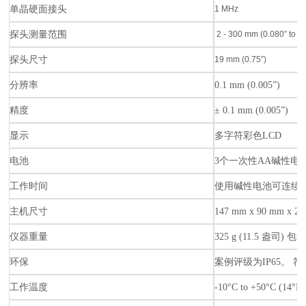
单晶硬面接头
1 MHz
探头测量范围
2 - 300 mm (0.080” to 11
探头尺寸
19 mm (0.75”)
分辨率
0.1 mm (0.005”)
精度
± 0.1 mm (0.005”)
显示
多字符彩色LCD
电池
3个一次性AA碱性电池或
工作时间
使用碱性电池可连续使
主机尺寸
147 mm x 90 mm x 28 
仪器重量
325 g (11.5 盎司) 
环保
案例评级为IP65。 符
工作温度
-10°C to +50°C (14°F 