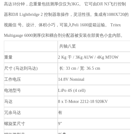
高达18分钟，总重量包括测厚仪仅为3KG。 它可由DJI N3飞行控制
器和DJI Lightbridge 2 控制器靠操作，灵活性强。集成有1080X720的
视频信 号。设计、体积小巧，可装入Peli 1600提箱运输。 Tritex
Multigauge 6000测厚仪和耦合剂分配器被安装在部黄色小盒内部。
共轴八桨
重量
2 Kg 干 / 3Kg AUW / 4Kg MTOW
尺寸
(马达到马达)
长: 33 cm / 宽: 36.5 cm
工作电压
14.8V Nominal
电池型号
LiPo 4S (4 cell)
马达
8 x T-Motor 2212-18 920KV
冗余马达
有
螺旋桨尺寸
9”