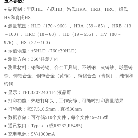
技术参数:
● 硬度制：里氏HL、布氏HB、洛氏HRA、HRB、HRC、维氏
HV和肖氏HS
● 测量范围：HLD（170～960）、HRA（59～85）、HRB（13
～100）、HRC（18～68）、HB（19～655）、HV（80～
976）、HS（32～100）
● 示值误差：±5HLD（760±30HLD）
● 测量方向：360°任意方向
● 测量材料：钢和铸钢、合金工具钢、不锈钢、灰铸铁、球墨铸
铁、铸铝合金、铜锌合金（黄铜）、铜锡合金（青铜）、纯铜和
锻钢
● 显示：TFT,320×240 TFT液晶屏
● 打印功能：热敏打印头，工作安静，可随时打印测量结果
● 打印纸：宽57.5±0.5mm，直径30mm
● 数据存储：可存储510个文件，每个文件46~215组
● 通讯接口：Type-c（或RS232,RS485)
● 充电电源：5V/1000mA