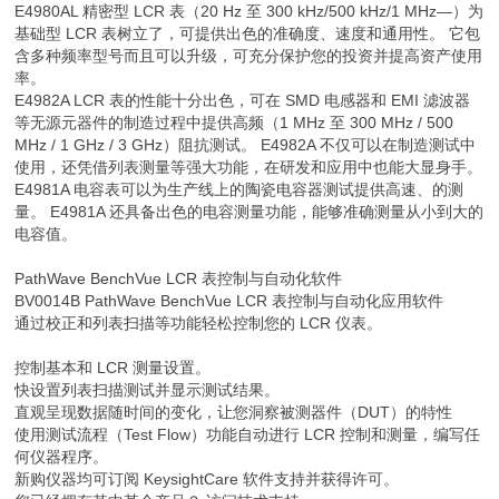
E4980AL 精密型 LCR 表（20 Hz 至 300 kHz/500 kHz/1 MHz—）为
基础型 LCR 表树立了，可提供出色的准确度、速度和通用性。 它包
含多种频率型号而且可以升级，可充分保护您的投资并提高资产使用
率。
E4982A LCR 表的性能十分出色，可在 SMD 电感器和 EMI 滤波器
等无源元器件的制造过程中提供高频（1 MHz 至 300 MHz / 500
MHz / 1 GHz / 3 GHz）阻抗测试。 E4982A 不仅可以在制造测试中
使用，还凭借列表测量等强大功能，在研发和应用中也能大显身手。
E4981A 电容表可以为生产线上的陶瓷电容器测试提供高速、的测
量。 E4981A 还具备出色的电容测量功能，能够准确测量从小到大的
电容值。
PathWave BenchVue LCR 表控制与自动化软件
BV0014B PathWave BenchVue LCR 表控制与自动化应用软件
通过校正和列表扫描等功能轻松控制您的 LCR 仪表。
控制基本和 LCR 测量设置。
快设置列表扫描测试并显示测试结果。
直观呈现数据随时间的变化，让您洞察被测器件（DUT）的特性
使用测试流程（Test Flow）功能自动进行 LCR 控制和测量，编写任
何仪器程序。
新购仪器均可订阅 KeysightCare 软件支持并获得许可。