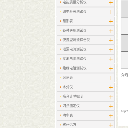
电能质量分析仪
漏电开关测试仪
钳形表
各种医用测试仪
便携型涡流探伤仪
泄漏电流测试仪
接地电阻测试仪
绝缘电阻测试仪
外
风速表
水分仪
噪音计/声级计
闪点测定仪
http
功率表
杭州远方