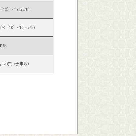
10）> 1 mzv/h）
R（10）≤10μzv/h）
IR54
毫米，70克（无电池）