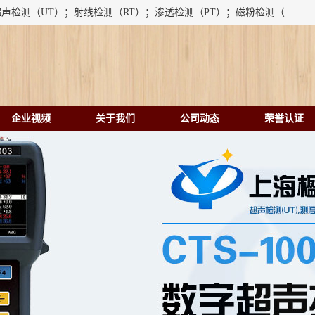
上海楹点检测设备有限公司提供的无损检测仪器设备包括：超声检测（UT）；射线检测（RT）；渗透检测（PT）；磁粉检测（MT）；涡流检测（ET）；化学用品（CH）、超声波相控阵、超声波测厚仪、超声导波、超声TOFD探伤仪、超声波探头、涡流探伤仪、涡流探头、涡流阵列、磁粉探伤机。代理以下品牌：汕超、美国GE(德国KK）、奥林巴斯（Olympus NDT）、美国磁通（Magnaflux）、DAKOTA等；
企业视频
关于我们
公司动态
荣誉认证