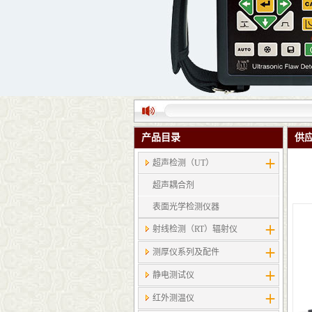
产品目录
供
超声检测（UT）
超声耦合剂
表面光学检测仪器
射线检测（RT）辐射仪
测厚仪系列及配件
静电测试仪
红外测温仪