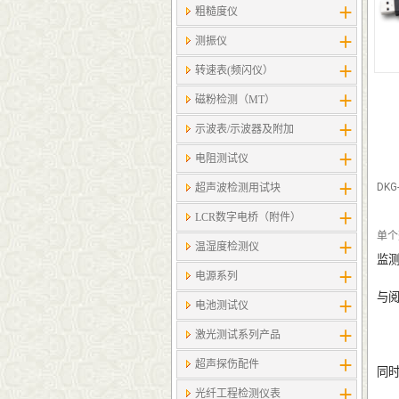
粗糙度仪
测振仪
转速表(频闪仪）
磁粉检测（MT）
示波表/示波器及附加
电阻测试仪
DKG
超声波检测用试块
LCR数字电桥（附件）
单个剂
温湿度检测仪
监
电源系列
与
电池测试仪
激光测试系列产品
超声探伤配件
同
光纤工程检测仪表