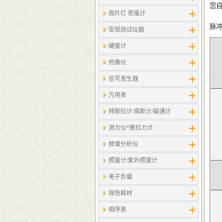
您
观片灯 密度计
脉冲
安规测试仪器
硬度计
热像仪
信号发生器
万用表
特斯拉计/高斯计​/磁通计
测力仪*推拉力计
频谱分析仪
照度计/紫外照度计
电子负载
探伤耗材
相序表