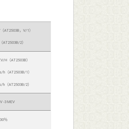
 ZV（AT2503B，V/1）
ZV（AT2503B/2）
 ZV/H（AT2503B）
tars/h（AT2503B/1）
ars/h（AT2503B/2）
V -3 MEV
±30％