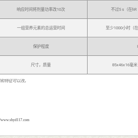
响应时间将剂量功率改10次
不过5 s（在ḣR（
一组营养元素的总运营时间
至少1000小时（在ḣ
保护程度
尺寸，质量
85x46x16
观和特征可以改。
://www.shyd117.com