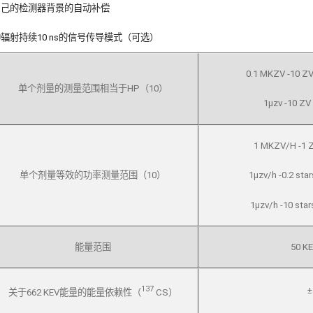
自己的检测器背景的自动补偿
辐射持续10 ns的信号传导模式（可选）
0.1 MKZV -10
单个剂量的测量范围相当于HP（10）
1μzv -10 
1 MKZV/H -1
单个剂量等效的功率测量范围（10）
1μzv/h -0.2 s
1μzv/h -10 st
能量范围
50 KE
137
关于662 KEV能量的能量依赖性（
CS）