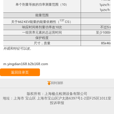
单个剂量等效的功率测量范围（10）
1μzv/h -
1μzv/h -
能量范围
137
关于662 KEV能量的能量依赖性（
CS）
响应时间将剂量功率改10次
不过5 s（
一组营养元素的总运营时间
至少1000小
保护程度
尺寸，质量
85x46
外观和特征可以改。
m.yingdian168.b2b168.com
返回目录页
回到顶部
版权所有：上海楹点检测设备有限公司
地址：上海市 宝山区 上海市宝山区沪太路6397号1-2层F25区1011室
投诉举报